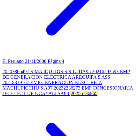
El Peruano
21/11/2008
Página 4
20203866497 SIMA IQUITOS S R LTDA95 20216293593 EMP
DE GENERACION ELECTRICA AREQUIPA S A96
20218339167 EMP GENERACION ELECTRICA
MACHUPICCHU S A97 20232236273 EMP CONCESIONARIA
DE ELECT DE UCAYALI SA98
20256136865