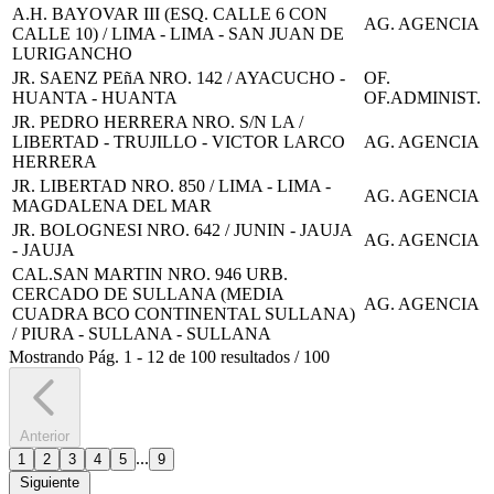
A.H. BAYOVAR III (ESQ. CALLE 6 CON
AG. AGENCIA
CALLE 10) / LIMA - LIMA - SAN JUAN DE
LURIGANCHO
JR. SAENZ PEñA NRO. 142 / AYACUCHO -
OF.
HUANTA - HUANTA
OF.ADMINIST.
JR. PEDRO HERRERA NRO. S/N LA /
LIBERTAD - TRUJILLO - VICTOR LARCO
AG. AGENCIA
HERRERA
JR. LIBERTAD NRO. 850 / LIMA - LIMA -
AG. AGENCIA
MAGDALENA DEL MAR
JR. BOLOGNESI NRO. 642 / JUNIN - JAUJA
AG. AGENCIA
- JAUJA
CAL.SAN MARTIN NRO. 946 URB.
CERCADO DE SULLANA (MEDIA
AG. AGENCIA
CUADRA BCO CONTINENTAL SULLANA)
/ PIURA - SULLANA - SULLANA
Mostrando
Pág.
1
-
12
de
100
resultados
/
100
Anterior
...
1
2
3
4
5
9
Siguiente