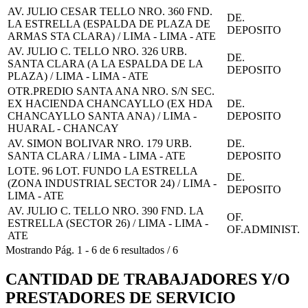
AV. JULIO CESAR TELLO NRO. 360 FND.
DE.
LA ESTRELLA (ESPALDA DE PLAZA DE
DEPOSITO
ARMAS STA CLARA) / LIMA - LIMA - ATE
AV. JULIO C. TELLO NRO. 326 URB.
DE.
SANTA CLARA (A LA ESPALDA DE LA
DEPOSITO
PLAZA) / LIMA - LIMA - ATE
OTR.PREDIO SANTA ANA NRO. S/N SEC.
EX HACIENDA CHANCAYLLO (EX HDA
DE.
CHANCAYLLO SANTA ANA) / LIMA -
DEPOSITO
HUARAL - CHANCAY
AV. SIMON BOLIVAR NRO. 179 URB.
DE.
SANTA CLARA / LIMA - LIMA - ATE
DEPOSITO
LOTE. 96 LOT. FUNDO LA ESTRELLA
DE.
(ZONA INDUSTRIAL SECTOR 24) / LIMA -
DEPOSITO
LIMA - ATE
AV. JULIO C. TELLO NRO. 390 FND. LA
OF.
ESTRELLA (SECTOR 26) / LIMA - LIMA -
OF.ADMINIST.
ATE
Mostrando
Pág.
1
-
6
de
6
resultados
/
6
CANTIDAD DE TRABAJADORES Y/O
PRESTADORES DE SERVICIO