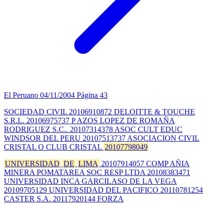
El Peruano
04/11/2004
Página 43
SOCIEDAD CIVIL 20106910872 DELOITTE & TOUCHE
S.R.L. 20106975737 P AZOS LOPEZ DE ROMAÑA
RODRIGUEZ S.C.. 20107314378 ASOC CULT EDUC
WINDSOR DEL PERU 20107513737 ASOCIACION CIVIL
CRISTAL O CLUB CRISTAL
20107798049
UNIVERSIDAD
DE
LIMA
20107914057 COMP AÑIA
MINERA POMATAREA SOC RESP LTDA 20108383471
UNIVERSIDAD INCA GARCILASO DE LA VEGA
20109705129 UNIVERSIDAD DEL PACIFICO 20110781254
CASTER S.A. 20117920144 FORZA