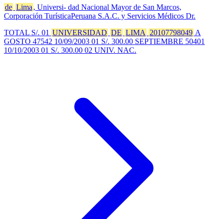
de
Lima
, Universi- dad Nacional Mayor de San Marcos,
Corporación TurísticaPeruana S.A.C. y Servicios Médicos Dr.
TOTAL S/. 01
UNIVERSIDAD
DE
LIMA
20107798049
A
GOSTO 47542 10/09/2003 01 S/. 300.00 SEPTIEMBRE 50401
10/10/2003 01 S/. 300.00 02 UNIV. NAC.