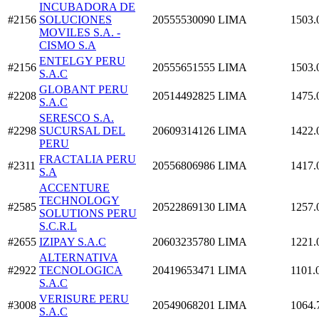
INCUBADORA DE
#2156
SOLUCIONES
20555530090
LIMA
1503.
MOVILES S.A. -
CISMO S.A
ENTELGY PERU
#2156
20555651555
LIMA
1503.
S.A.C
GLOBANT PERU
#2208
20514492825
LIMA
1475.
S.A.C
SERESCO S.A.
#2298
SUCURSAL DEL
20609314126
LIMA
1422.
PERU
FRACTALIA PERU
#2311
20556806986
LIMA
1417.
S.A
ACCENTURE
TECHNOLOGY
#2585
20522869130
LIMA
1257.
SOLUTIONS PERU
S.C.R.L
#2655
IZIPAY S.A.C
20603235780
LIMA
1221.
ALTERNATIVA
#2922
TECNOLOGICA
20419653471
LIMA
1101.
S.A.C
VERISURE PERU
#3008
20549068201
LIMA
1064.
S.A.C