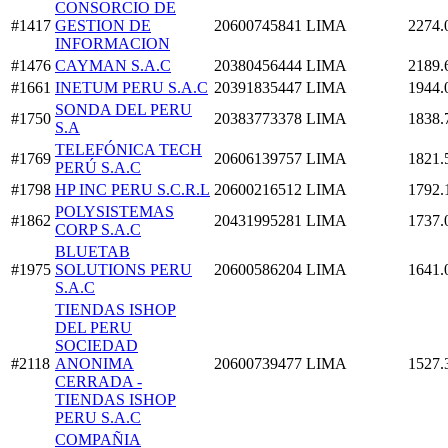
CONSORCIO DE
#1417
GESTION DE
20600745841
LIMA
2274.
INFORMACION
#1476
CAYMAN S.A.C
20380456444
LIMA
2189.
#1661
INETUM PERU S.A.C
20391835447
LIMA
1944.
SONDA DEL PERU
#1750
20383773378
LIMA
1838.
S.A
TELEFÓNICA TECH
#1769
20606139757
LIMA
1821.
PERÚ S.A.C
#1798
HP INC PERU S.C.R.L
20600216512
LIMA
1792.
POLYSISTEMAS
#1862
20431995281
LIMA
1737.
CORP S.A.C
BLUETAB
#1975
SOLUTIONS PERU
20600586204
LIMA
1641.
S.A.C
TIENDAS ISHOP
DEL PERU
SOCIEDAD
#2118
ANONIMA
20600739477
LIMA
1527.
CERRADA -
TIENDAS ISHOP
PERU S.A.C
COMPAÑIA