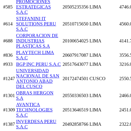
PROMOCIONES
#585
ESTRATEGICAS
20505235356
LIMA
4746.
S.A.C
STEFANINI IT
#614
SOLUTIONS PERU
20510715650
LIMA
4560.
S.A.C
CORPORACION DE
#688
INDUSTRIAS
20100654025
LIMA
4141.
PLASTICAS S.A
PLAYTECH LIMA
#836
20607917087
LIMA
3556.
S.A.C
#933
BGP INC PERU S.A.C
20517643077
LIMA
3216.
UNIVERSIDAD
NACIONAL DE SAN
#1247
20172474501
CUSCO
2550.
ANTONIO ABAD
DEL CUSCO
OBRAS HERGON
#1301
20550336503
LIMA
2466.
S.A
AVANTICA
#1309
TECHNOLOGIES
20513646519
LIMA
2451.
S.A.C
INVERDESA PERU
#1387
20492858766
LIMA
2322.
S.A.C