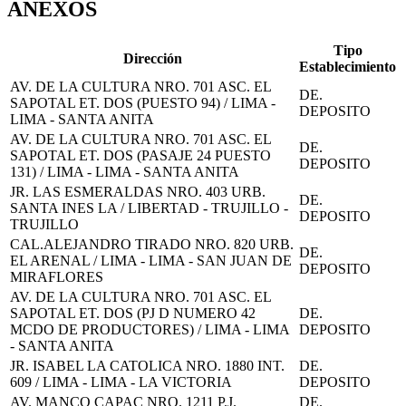
ANEXOS
Tipo
Dirección
Establecimiento
AV. DE LA CULTURA NRO. 701 ASC. EL
DE.
SAPOTAL ET. DOS (PUESTO 94) / LIMA -
DEPOSITO
LIMA - SANTA ANITA
AV. DE LA CULTURA NRO. 701 ASC. EL
DE.
SAPOTAL ET. DOS (PASAJE 24 PUESTO
DEPOSITO
131) / LIMA - LIMA - SANTA ANITA
JR. LAS ESMERALDAS NRO. 403 URB.
DE.
SANTA INES LA / LIBERTAD - TRUJILLO -
DEPOSITO
TRUJILLO
CAL.ALEJANDRO TIRADO NRO. 820 URB.
DE.
EL ARENAL / LIMA - LIMA - SAN JUAN DE
DEPOSITO
MIRAFLORES
AV. DE LA CULTURA NRO. 701 ASC. EL
SAPOTAL ET. DOS (PJ D NUMERO 42
DE.
MCDO DE PRODUCTORES) / LIMA - LIMA
DEPOSITO
- SANTA ANITA
JR. ISABEL LA CATOLICA NRO. 1880 INT.
DE.
609 / LIMA - LIMA - LA VICTORIA
DEPOSITO
AV. MANCO CAPAC NRO. 1211 P.J.
DE.