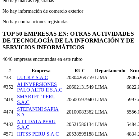
No hay marcas registradas
No hay información de comercio exterior
No hay contrataciones registradas
TOP 50 EMPRESAS EN: OTRAS ACTIVIDADES
DE TECNOLOGÍA DE LA INFORMACIÓN Y DE
SERVICIOS INFORMÁTICOS
4646 empresas encontradas en este rubro
#
Empresa
RUC
Departamento
Sco
#33
LUCKY S.A.C
20304269759
LIMA
28065
AI INVERSIONES
#352
20602131549
LIMA
6822.
PALO ALTO II S.A.C
SMARTFIT PERU
#419
20600597940
LIMA
5997.
S.A.C
STEFANINI SAPIA
#474
20100083362
LIMA
5556.
S.A
NTT DATA PERU
#482
20521586134
LIMA
5484.
S.A.C
#571
HITSS PERU S.A.C
20538595188
LIMA
4834.