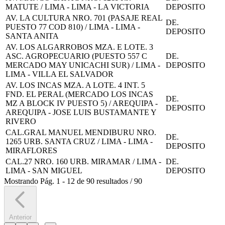
MATUTE / LIMA - LIMA - LA VICTORIA
DEPOSITO
AV. LA CULTURA NRO. 701 (PASAJE REAL
DE.
PUESTO 77 COD 810) / LIMA - LIMA -
DEPOSITO
SANTA ANITA
AV. LOS ALGARROBOS MZA. E LOTE. 3
ASC. AGROPECUARIO (PUESTO 557 C
DE.
MERCADO MAY UNICACHI SUR) / LIMA -
DEPOSITO
LIMA - VILLA EL SALVADOR
AV. LOS INCAS MZA. A LOTE. 4 INT. 5
FND. EL PERAL (MERCADO LOS INCAS
DE.
MZ A BLOCK IV PUESTO 5) / AREQUIPA -
DEPOSITO
AREQUIPA - JOSE LUIS BUSTAMANTE Y
RIVERO
CAL.GRAL MANUEL MENDIBURU NRO.
DE.
1265 URB. SANTA CRUZ / LIMA - LIMA -
DEPOSITO
MIRAFLORES
CAL.27 NRO. 160 URB. MIRAMAR / LIMA -
DE.
LIMA - SAN MIGUEL
DEPOSITO
Mostrando
Pág.
1
-
12
de
90
resultados
/
90
Anterior