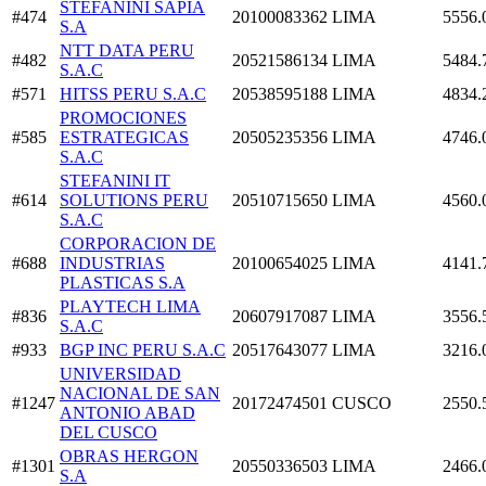
STEFANINI SAPIA
#474
20100083362
LIMA
5556.
S.A
NTT DATA PERU
#482
20521586134
LIMA
5484.
S.A.C
#571
HITSS PERU S.A.C
20538595188
LIMA
4834.
PROMOCIONES
#585
ESTRATEGICAS
20505235356
LIMA
4746.
S.A.C
STEFANINI IT
#614
SOLUTIONS PERU
20510715650
LIMA
4560.
S.A.C
CORPORACION DE
#688
INDUSTRIAS
20100654025
LIMA
4141.
PLASTICAS S.A
PLAYTECH LIMA
#836
20607917087
LIMA
3556.
S.A.C
#933
BGP INC PERU S.A.C
20517643077
LIMA
3216.
UNIVERSIDAD
NACIONAL DE SAN
#1247
20172474501
CUSCO
2550.
ANTONIO ABAD
DEL CUSCO
OBRAS HERGON
#1301
20550336503
LIMA
2466.
S.A