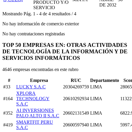
PRODUCTO Y/O
DE 2032
SERVICIO
Mostrando
Pág.
1
-
4
de
4
resultados
/
4
No hay información de comercio exterior
No hay contrataciones registradas
TOP 50 EMPRESAS EN: OTRAS ACTIVIDADES
DE TECNOLOGÍA DE LA INFORMACIÓN Y DE
SERVICIOS INFORMÁTICOS
4646 empresas encontradas en este rubro
#
Empresa
RUC
Departamento
Sco
#33
LUCKY S.A.C
20304269759
LIMA
28065
XPLORA
#164
TECHNOLOGY
20610292934
LIMA
11322
S.A.C
AI INVERSIONES
#352
20602131549
LIMA
6822.
PALO ALTO II S.A.C
SMARTFIT PERU
#419
20600597940
LIMA
5997.
S.A.C