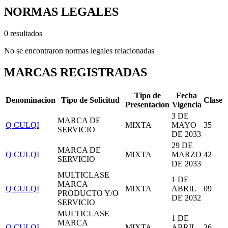
NORMAS LEGALES
0 resultados
No se encontraron normas legales relacionadas
MARCAS REGISTRADAS
Tipo de
Fecha
Denominacion
Tipo de Solicitud
Clase
Presentacion
Vigencia
3 DE
MARCA DE
Q CULQI
MIXTA
MAYO
35
SERVICIO
DE 2033
29 DE
MARCA DE
Q CULQI
MIXTA
MARZO
42
SERVICIO
DE 2033
MULTICLASE
1 DE
MARCA
Q CULQI
MIXTA
ABRIL
09
PRODUCTO Y/O
DE 2032
SERVICIO
MULTICLASE
1 DE
MARCA
Q CULQI
MIXTA
ABRIL
36