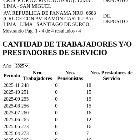
CRUCE DE AV. RIVA AGÜERO) / LIMA -
DEPOSITO
LIMA - SAN MIGUEL
AV. REPUBLICA DE PANAMA NRO. 6683
DE.
(CRUCE CON AV. RAMÓN CASTILLA) /
DEPOSITO
LIMA - LIMA - SANTIAGO DE SURCO
Mostrando
Pág.
1
-
4
de
4
resultados
/
4
CANTIDAD DE TRABAJADORES Y/O
PRESTADORES DE SERVICIO
Año:
Nro.
Nro.
Nro. Prestadores de
Periodo
Trabajadores
Pensionistas
Servicio
2025-11
248
0
18
2025-10
251
0
15
2025-09
255
0
15
2025-08
256
0
15
2025-07
260
0
16
2025-06
265
0
12
2025-05
273
0
16
2025-04
273
0
7