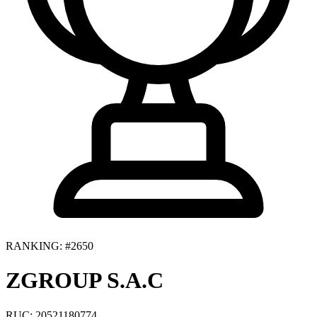
RANKING: #2650
ZGROUP S.A.C
RUC: 20521180774