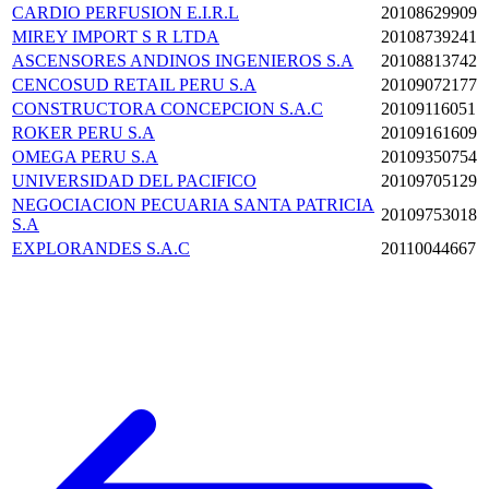
CARDIO PERFUSION E.I.R.L
20108629909
MIREY IMPORT S R LTDA
20108739241
ASCENSORES ANDINOS INGENIEROS S.A
20108813742
CENCOSUD RETAIL PERU S.A
20109072177
CONSTRUCTORA CONCEPCION S.A.C
20109116051
ROKER PERU S.A
20109161609
OMEGA PERU S.A
20109350754
UNIVERSIDAD DEL PACIFICO
20109705129
NEGOCIACION PECUARIA SANTA PATRICIA
20109753018
S.A
EXPLORANDES S.A.C
20110044667