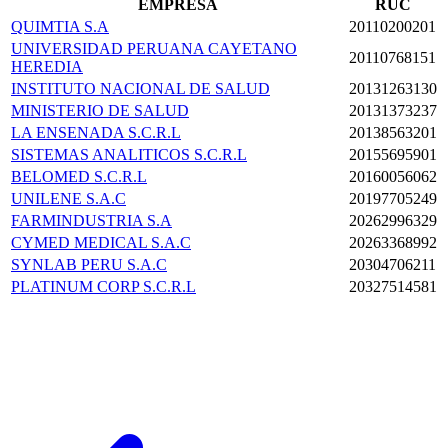
EMPRESA
RUC
QUIMTIA S.A
20110200201
UNIVERSIDAD PERUANA CAYETANO
20110768151
HEREDIA
INSTITUTO NACIONAL DE SALUD
20131263130
MINISTERIO DE SALUD
20131373237
LA ENSENADA S.C.R.L
20138563201
SISTEMAS ANALITICOS S.C.R.L
20155695901
BELOMED S.C.R.L
20160056062
UNILENE S.A.C
20197705249
FARMINDUSTRIA S.A
20262996329
CYMED MEDICAL S.A.C
20263368992
SYNLAB PERU S.A.C
20304706211
PLATINUM CORP S.C.R.L
20327514581