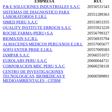
EMPRESA
RUC
P & E SOLUCIONES INDUSTRIALES S.A.C
20550531543
SISTEMAS DE DIAGNOSTICO PARA
20551289363
LABORATORIOS E.I.R.L
SIMED PERU S.A.C
20553853355
QUALITY INSTITUTE ERROCH S.A.C
20555923229
ROCHE FARMA (PERU) S.A
20556799327
BIOMAXIN S.C.R.L
20556935794
ALMACENES MEDICOS PERUANOS E.I.R.L
20557005677
SOFO ENTER PRISE E.I.R.L
20557009583
JAMPAR S.A.C
20566551072
EUROLABS PERU S.A.C
20600044711
CORPORACION MDC PERU S.A.C
20600258118
CENTRO DE INVESTIGACIONES
TECNOLOGICAS, BIOMEDICAS Y
20600589891
MEDIOAMBIENTALES - CITBM