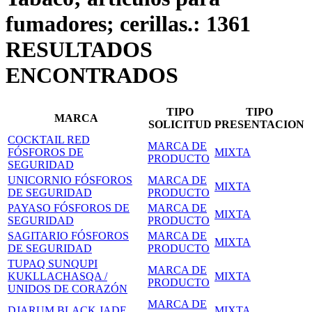
fumadores; cerillas.: 1361
RESULTADOS
ENCONTRADOS
TIPO
TIPO
MARCA
SOLICITUD
PRESENTACION
COCKTAIL RED
MARCA DE
FÓSFOROS DE
MIXTA
PRODUCTO
SEGURIDAD
UNICORNIO FÓSFOROS
MARCA DE
MIXTA
DE SEGURIDAD
PRODUCTO
PAYASO FÓSFOROS DE
MARCA DE
MIXTA
SEGURIDAD
PRODUCTO
SAGITARIO FÓSFOROS
MARCA DE
MIXTA
DE SEGURIDAD
PRODUCTO
TUPAQ SUNQUPI
MARCA DE
KUKLLACHASQA /
MIXTA
PRODUCTO
UNIDOS DE CORAZÓN
MARCA DE
DJARUM BLACK JADE
MIXTA