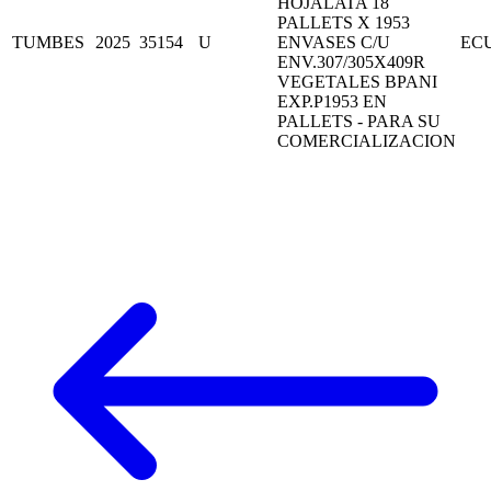
HOJALATA 18
PALLETS X 1953
TUMBES
2025
35154
U
ENVASES C/U
EC
ENV.307/305X409R
VEGETALES BPANI
EXP.P1953 EN
PALLETS - PARA SU
COMERCIALIZACION