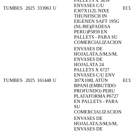
PALLETS X 5859
ENVASES C/U
TUMBES
2025
333963
U
EC
E307X112L NIXE
THUNFISCH IN
EIGENEN SAFT 195G
(NL/BE)(FADESA
PERU)P5859 EN
PALLETS - PARA SU
COMERCIALIZACION
ENVASES DE
HOJALATA,S/M,S/M,
ENVASES DE
HOJALATA 24
PALLETS X 6727
ENVASES C/U ENV
TUMBES
2025
161448
U
307X108L ATÚN
EC
BPANI (EMBUTIDO
PROFUNDO) PERU
PLATAFORMA P6727
EN PALLETS - PARA
SU
COMERCIALIZACION
ENVASES DE
HOJALATA,S/M,S/M,
ENVASES DE