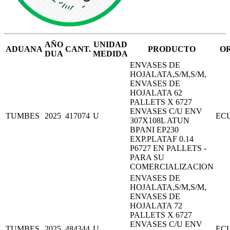
AÑO
UNIDAD
ADUANA
CANT.
PRODUCTO
O
DUA
MEDIDA
ENVASES DE
HOJALATA,S/M,S/M,
ENVASES DE
HOJALATA 62
PALLETS X 6727
ENVASES C/U ENV
TUMBES
2025
417074
U
EC
307X108L ATUN
BPANI EP230
EXP.PLATAF 0.14
P6727 EN PALLETS -
PARA SU
COMERCIALIZACION
ENVASES DE
HOJALATA,S/M,S/M,
ENVASES DE
HOJALATA 72
PALLETS X 6727
ENVASES C/U ENV
TUMBES
2025
484344
U
EC