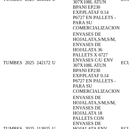
307X108L ATUN
BPANI EP230
EXP.PLATAF 0.14
P6727 EN PALLETS -
PARA SU
COMERCIALIZACION
ENVASES DE
HOJALATA,S/M,S/M,
ENVASES DE
HOJALATA 36
PALLETS X 6727
ENVASES C/U ENV
TUMBES
2025
242172
U
EC
307X108L ATUN
BPANI EP230
EXP.PLATAF 0.14
P6727 EN PALLETS -
PARA SU
COMERCIALIZACION
ENVASES DE
HOJALATA,S/M,S/M,
ENVASES DE
HOJALATA 18
PALLETS CON
ENVASES DE
TUMBES
2025
113925
U
HOJALATA ENV
EC