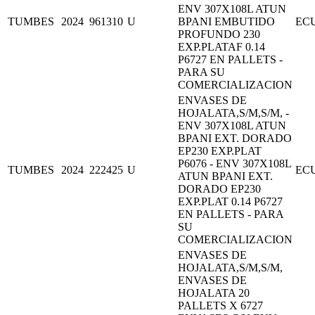
ENV 307X108L ATUN
TUMBES
2024
961310
U
BPANI EMBUTIDO
EC
PROFUNDO 230
EXP.PLATAF 0.14
P6727 EN PALLETS -
PARA SU
COMERCIALIZACION
ENVASES DE
HOJALATA,S/M,S/M, -
ENV 307X108L ATUN
BPANI EXT. DORADO
EP230 EXP.PLAT
P6076 - ENV 307X108L
TUMBES
2024
222425
U
EC
ATUN BPANI EXT.
DORADO EP230
EXP.PLAT 0.14 P6727
EN PALLETS - PARA
SU
COMERCIALIZACION
ENVASES DE
HOJALATA,S/M,S/M,
ENVASES DE
HOJALATA 20
PALLETS X 6727