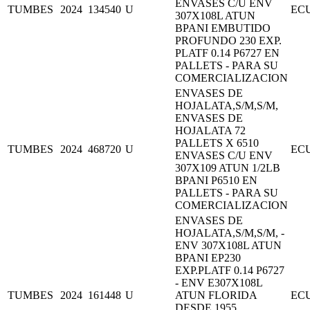
ENVASES C/U ENV
TUMBES
2024
134540
U
EC
307X108L ATUN
BPANI EMBUTIDO
PROFUNDO 230 EXP.
PLATF 0.14 P6727 EN
PALLETS - PARA SU
COMERCIALIZACION
ENVASES DE
HOJALATA,S/M,S/M,
ENVASES DE
HOJALATA 72
PALLETS X 6510
TUMBES
2024
468720
U
EC
ENVASES C/U ENV
307X109 ATUN 1/2LB
BPANI P6510 EN
PALLETS - PARA SU
COMERCIALIZACION
ENVASES DE
HOJALATA,S/M,S/M, -
ENV 307X108L ATUN
BPANI EP230
EXP.PLATF 0.14 P6727
- ENV E307X108L
TUMBES
2024
161448
U
ATUN FLORIDA
EC
DESDE 1955