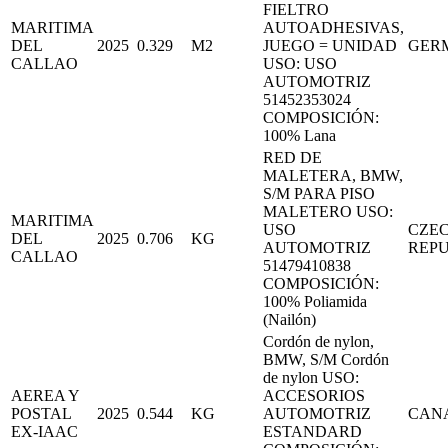
FIELTRO
MARITIMA
AUTOADHESIVAS,
DEL
2025
0.329
M2
JUEGO = UNIDAD
GER
CALLAO
USO: USO
AUTOMOTRIZ
51452353024
COMPOSICIÓN:
100% Lana
RED DE
MALETERA, BMW,
S/M PARA PISO
MALETERO USO:
MARITIMA
USO
CZE
DEL
2025
0.706
KG
AUTOMOTRIZ
REPU
CALLAO
51479410838
COMPOSICIÓN:
100% Poliamida
(Nailón)
Cordón de nylon,
BMW, S/M Cordón
de nylon USO:
AEREA Y
ACCESORIOS
POSTAL
2025
0.544
KG
AUTOMOTRIZ
CAN
EX-IAAC
ESTANDARD