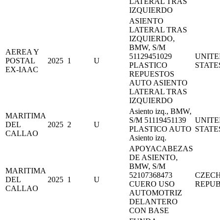
LATERAL TRAS
IZQUIERDO
ASIENTO
LATERAL TRAS
IZQUIERDO,
BMW, S/M
AEREA Y
51129451029
UNITE
POSTAL
2025
1
U
PLASTICO
STATE
EX-IAAC
REPUESTOS
AUTO ASIENTO
LATERAL TRAS
IZQUIERDO
Asiento izq., BMW,
MARITIMA
S/M 51119451139
UNITE
DEL
2025
2
U
PLASTICO AUTO
STATE
CALLAO
Asiento izq.
APOYACABEZAS
DE ASIENTO,
BMW, S/M
MARITIMA
52107368473
CZEC
DEL
2025
1
U
CUERO USO
REPUB
CALLAO
AUTOMOTRIZ
DELANTERO
CON BASE