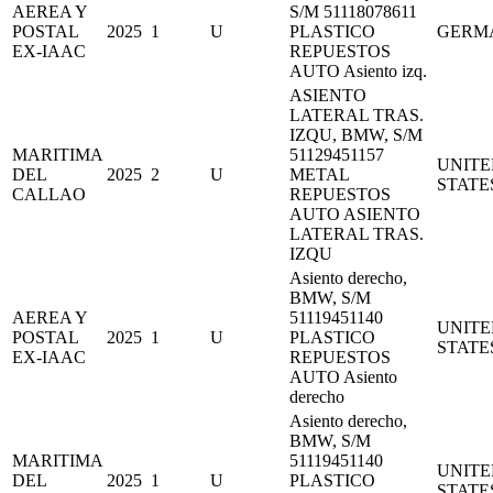
AEREA Y
S/M 51118078611
POSTAL
2025
1
U
PLASTICO
GERM
EX-IAAC
REPUESTOS
AUTO Asiento izq.
ASIENTO
LATERAL TRAS.
IZQU, BMW, S/M
MARITIMA
51129451157
UNITE
DEL
2025
2
U
METAL
STATE
CALLAO
REPUESTOS
AUTO ASIENTO
LATERAL TRAS.
IZQU
Asiento derecho,
BMW, S/M
AEREA Y
51119451140
UNITE
POSTAL
2025
1
U
PLASTICO
STATE
EX-IAAC
REPUESTOS
AUTO Asiento
derecho
Asiento derecho,
BMW, S/M
MARITIMA
51119451140
UNITE
DEL
2025
1
U
PLASTICO
STATE