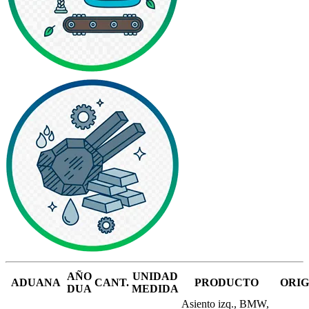
AÑO
UNIDAD
ADUANA
CANT.
PRODUCTO
ORI
DUA
MEDIDA
Asiento izq., BMW,