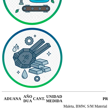
AÑO
UNIDAD
ADUANA
CANT.
P
DUA
MEDIDA
Maleta, BMW, S/M Materia