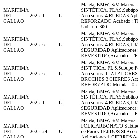
Maleta, BMW, S/M Materi
MARITIMA
SINTÉTICA, PLÁS,Subtipo:P
DEL
2025
1
U
Accesorios :4 RUEDAS Apl
CALLAO
REFORZADO,Acabado : TE
Unitario: 300
Maleta, BMW, S/M Materi
MARITIMA
SINTÉTICA, PLÁS,Subtipo:P
DEL
2025
6
U
Accesorios :4 RUEDAS,1
CALLAO
SEGURIDAD Aplicaciones
REVESTIDO,Acabado : TEÑ
Maleta, BMW, S/M Materi
MARITIMA
SINT TICA, PL S,Subtipo:Pol
DEL
2025
6
U
Accesorios :1 JALADORES
CALLAO
BROCHES,3 CIERRES Acab
REFORZADO Medidas: 055.0
Maleta, BMW, S/M Materi
MARITIMA
SINTÉTICA, PLÁS,Subtipo:P
DEL
2025
1
U
Accesorios :4 RUEDAS,1
CALLAO
SEGURIDAD Aplicaciones
REVESTIDO,Acabado : TEÑ
Maleta, BMW, S/M Material
MARITIMA
POLICARBONATO,Subtip
DEL
2025
24
U
de Forro: TEJIDOS SI Ac
CALLAO
Aplicaciones:1 CIERRES A