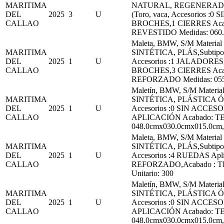
MARITIMA
NATURAL, REGENERADO Ó
DEL
2025
3
U
(Toro, vaca, Accesorios :0
CALLAO
BROCHES,1 CIERRES Acab
REVESTIDO Medidas: 060.0
Maleta, BMW, S/M Materi
MARITIMA
SINTÉTICA, PLÁS,Subtipo:P
DEL
2025
1
U
Accesorios :1 JALADORES
CALLAO
BROCHES,3 CIERRES Acab
REFORZADO Medidas: 055.0
Maletín, BMW, S/M Materi
MARITIMA
SINTÉTICA, PLÁSTICA Ó C
DEL
2025
1
U
Accesorios :0 SIN ACCESO
CALLAO
APLICACIÓN Acabado: TE
048.0cmx030.0cmx015.0cm,P
Maleta, BMW, S/M Materi
MARITIMA
SINTÉTICA, PLÁS,Subtipo:P
DEL
2025
1
U
Accesorios :4 RUEDAS Apl
CALLAO
REFORZADO,Acabado : TE
Unitario: 300
Maletín, BMW, S/M Materi
MARITIMA
SINTÉTICA, PLÁSTICA Ó C
DEL
2025
1
U
Accesorios :0 SIN ACCESO
CALLAO
APLICACIÓN Acabado: TE
048.0cmx030.0cmx015.0cm,P