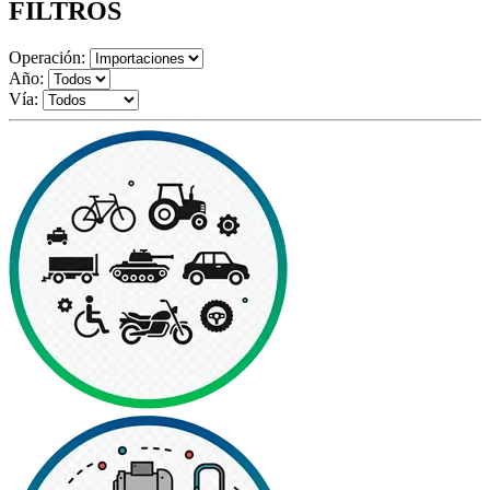
FILTROS
Operación:
Año:
Vía: