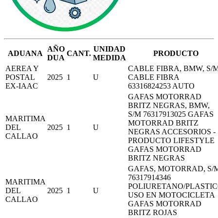
AÑO
UNIDAD
ADUANA
CANT.
PRODUCTO
DUA
MEDIDA
AEREA Y
CABLE FIBRA, BMW, S/
POSTAL
2025
1
U
CABLE FIBRA
EX-IAAC
63316824253 AUTO
GAFAS MOTORRAD
BRITZ NEGRAS, BMW,
S/M 76317913025 GAFAS
MARITIMA
MOTORRAD BRITZ
DEL
2025
1
U
NEGRAS ACCESORIOS -
CALLAO
PRODUCTO LIFESTYLE
GAFAS MOTORRAD
BRITZ NEGRAS
GAFAS, MOTORRAD, S/
76317914346
MARITIMA
POLIURETANO/PLASTI
DEL
2025
1
U
USO EN MOTOCICLETA
CALLAO
GAFAS MOTORRAD
BRITZ ROJAS