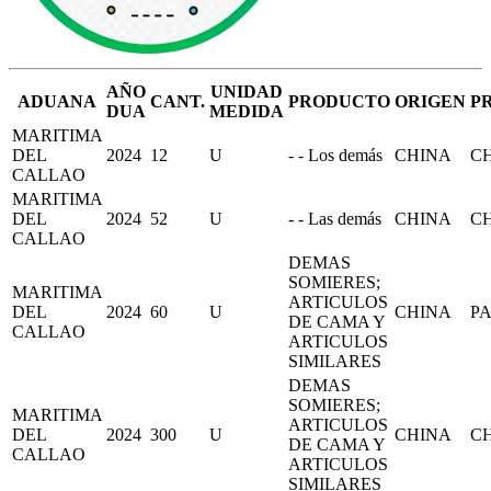
AÑO
UNIDAD
ADUANA
CANT.
PRODUCTO
ORIGEN
P
DUA
MEDIDA
MARITIMA
DEL
2024
12
U
- - Los demás
CHINA
C
CALLAO
MARITIMA
DEL
2024
52
U
- - Las demás
CHINA
C
CALLAO
DEMAS
SOMIERES;
MARITIMA
ARTICULOS
DEL
2024
60
U
CHINA
P
DE CAMA Y
CALLAO
ARTICULOS
SIMILARES
DEMAS
SOMIERES;
MARITIMA
ARTICULOS
DEL
2024
300
U
CHINA
C
DE CAMA Y
CALLAO
ARTICULOS
SIMILARES