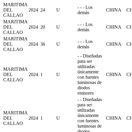
MARITIMA
- - - Los
DEL
2024
24
U
CHINA
C
demás
CALLAO
MARITIMA
- - - Los
DEL
2024
20
U
CHINA
C
demás
CALLAO
MARITIMA
- - - Los
DEL
2024
36
U
CHINA
C
demás
CALLAO
- - Diseñadas
para ser
utilizadas
MARITIMA
únicamente
DEL
2024
1
U
CHINA
C
con fuentes
CALLAO
luminosas de
diodos
emisores
- - Diseñadas
para ser
utilizadas
MARITIMA
únicamente
DEL
2024
1
U
CHINA
C
con fuentes
CALLAO
luminosas de
diodos