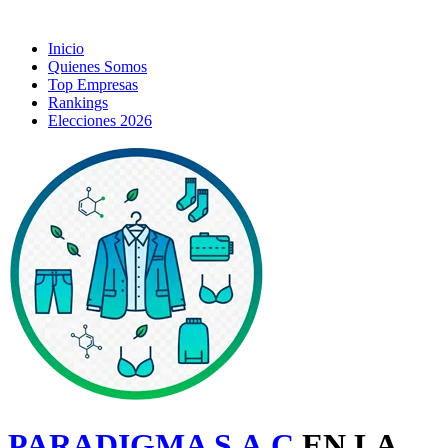
Inicio
Quienes Somos
Top Empresas
Rankings
Elecciones 2026
PARADIGMA S.A.C
EN LA