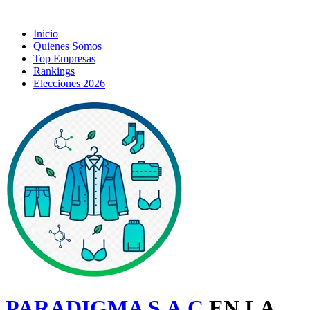
Inicio
Quienes Somos
Top Empresas
Rankings
Elecciones 2026
PARADIGMA S.A.C
EN LA