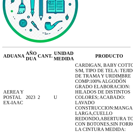
AÑO
UNIDAD
ADUANA
CANT.
PRODUCTO
DUA
MEDIDA
CARDIGAN, BABY COTTO
S/M, TIPO DE TELA: TEJI
DE TRAMA Y URDIMBRE
COMP:100% ALGODÓN
GRADO ELABORACION:
AEREA Y
HILADOS DE DISTINTOS
POSTAL
2023
2
U
COLORES; ACABADO:
EX-IAAC
LAVADO
CONSTRUCCION:MANGA
LARGA,CUELLO
REDONDO,ABERTURA T
CON BOTONES,SIN FORR
LA CINTURA MEDIDA: