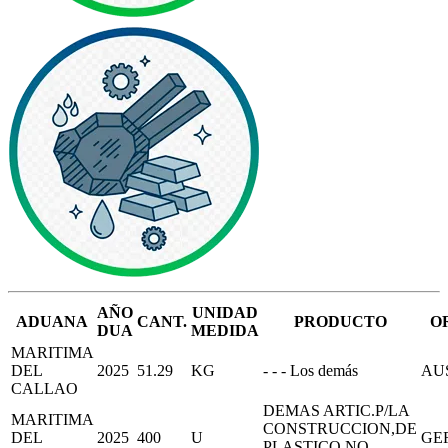
AÑO
UNIDAD
ADUANA
CANT.
PRODUCTO
O
DUA
MEDIDA
MARITIMA
DEL
2025
51.29
KG
- - - Los demás
AU
CALLAO
DEMAS ARTIC.P/LA
MARITIMA
CONSTRUCCION,DE
DEL
2025
400
U
GE
PLASTICO,NO