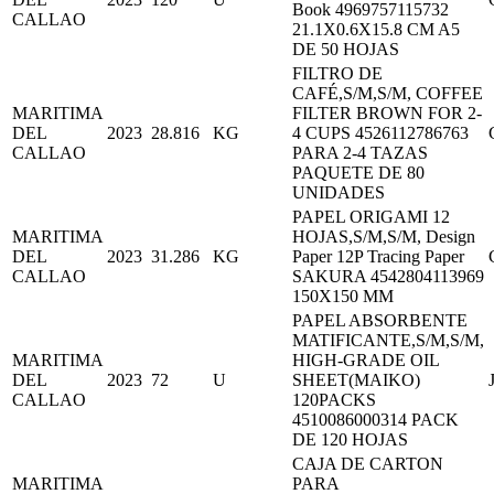
Book 4969757115732
CALLAO
21.1X0.6X15.8 CM A5
DE 50 HOJAS
FILTRO DE
CAFÉ,S/M,S/M, COFFEE
MARITIMA
FILTER BROWN FOR 2-
DEL
2023
28.816
KG
4 CUPS 4526112786763
CALLAO
PARA 2-4 TAZAS
PAQUETE DE 80
UNIDADES
PAPEL ORIGAMI 12
MARITIMA
HOJAS,S/M,S/M, Design
DEL
2023
31.286
KG
Paper 12P Tracing Paper
CALLAO
SAKURA 4542804113969
150X150 MM
PAPEL ABSORBENTE
MATIFICANTE,S/M,S/M,
MARITIMA
HIGH-GRADE OIL
DEL
2023
72
U
SHEET(MAIKO)
CALLAO
120PACKS
4510086000314 PACK
DE 120 HOJAS
CAJA DE CARTON
MARITIMA
PARA