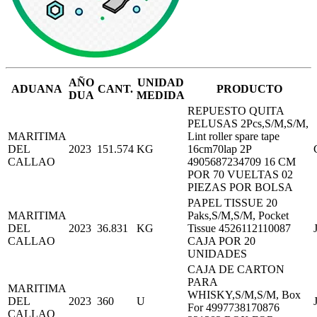
AÑO
UNIDAD
ADUANA
CANT.
PRODUCTO
DUA
MEDIDA
REPUESTO QUITA
PELUSAS 2Pcs,S/M,S/M,
MARITIMA
Lint roller spare tape
DEL
2023
151.574
KG
16cm70lap 2P
CALLAO
4905687234709 16 CM
POR 70 VUELTAS 02
PIEZAS POR BOLSA
PAPEL TISSUE 20
MARITIMA
Paks,S/M,S/M, Pocket
DEL
2023
36.831
KG
Tissue 4526112110087
CALLAO
CAJA POR 20
UNIDADES
CAJA DE CARTON
PARA
MARITIMA
WHISKY,S/M,S/M, Box
DEL
2023
360
U
For 4997738170876
CALLAO