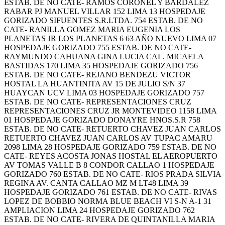
ESTAB. DE NO CATE- RAMOS CORONEL Y BARDALEZ
RABAR PJ MANUEL VILLAR 152 LIMA 13 HOSPEDAJE
GORIZADO SIFUENTES S.R.LTDA. 754 ESTAB. DE NO
CATE- RANILLA GOMEZ MARIA EUGENIA LOS
PLANETAS JR LOS PLANETAS 6 63 AÑO NUEVO LIMA 07
HOSPEDAJE GORIZADO 755 ESTAB. DE NO CATE-
RAYMUNDO CAHUANA GINA LUCIA CAL. MICAELA
BASTIDAS 170 LIMA 35 HOSPEDAJE GORIZADO 756
ESTAB. DE NO CATE- REJANO BENDEZU VICTOR
HOSTAL LA HUANTINITA AV 15 DE JULIO S/N 37
HUAYCAN UCV LIMA 03 HOSPEDAJE GORIZADO 757
ESTAB. DE NO CATE- REPRESENTACIONES CRUZ
REPRESENTACIONES CRUZ JR MONTEVIDEO 1158 LIMA
01 HOSPEDAJE GORIZADO DONAYRE HNOS.S.R 758
ESTAB. DE NO CATE- RETUERTO CHAVEZ JUAN CARLOS
RETUERTO CHAVEZ JUAN CARLOS AV TUPAC AMARU
2098 LIMA 28 HOSPEDAJE GORIZADO 759 ESTAB. DE NO
CATE- REYES ACOSTA JONAS HOSTAL EL AEROPUERTO
AV TOMAS VALLE B 8 CONDOR CALLAO 1 HOSPEDAJE
GORIZADO 760 ESTAB. DE NO CATE- RIOS PRADA SILVIA
REGINA AV. CANTA CALLAO MZ M LT48 LIMA 39
HOSPEDAJE GORIZADO 761 ESTAB. DE NO CATE- RIVAS
LOPEZ DE BOBBIO NORMA BLUE BEACH VI S-N A-1 31
AMPLIACION LIMA 24 HOSPEDAJE GORIZADO 762
ESTAB. DE NO CATE- RIVERA DE QUINTANILLA MARIA