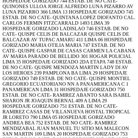
HOSPEDAJE GORIZADO 744 ESTAB. DE NO CATE-
QUINONES ULLOA JORGE ALFREDO LUNA PIZARRO AV
LUNA PIZARRO 366 LIMA 13 HOSPEDAJE GORIZADO 745
ESTAB. DE NO CATE- QUINTANA LOPEZ DIOFANTO CAL.
CARLOS FERMIN FITZCARRALD 1493 LIMA 39
HOSPEDAJE GORIZADO LADISLAO 746 ESTAB. DE NO
CATE- QUISPE CELIS DE BALCAZAR QUISPE CELIS DE
BALCAZAR AV TUPAC AMARU 411 LIMA 06 HOSPEDAJE
GORIZADO MARIA OTILIA MARIA 747 ESTAB. DE NO
CATE- QUISPE GASPAR DE CASAS CARMEN LA CABANA
AV MARIA PARADO DE BELLIDO 301 HOGAR POLICIAL
LIMA 35 HOSPEDAJE GORIZADO 2DA ETAPA 748 ESTAB.
DE NO CATE- QUISPE MENDOZA MARTIN LADY DI AV
LOS HEROES 239 PAMPLONA BA LIMA 29 HOSPEDAJE
GORIZADO 749 ESTAB. DE NO CATE- QUISPE MONTIEL
GREGORIO ECUATORIANO NN A PANAMERICANA C 1
PANAMERICAN LIMA 31 HOSPEDAJE GORIZADO 750
ESTAB. DE NO CATE- RAMIREZ ABANTO SARA ISABEL
SHARON JR JOAQUIN BERNAL 409 A LIMA 29
HOSPEDAJE GORIZADO 751 ESTAB. DE NO CATE-
RAMIREZ CASAS DE VILLANUEVA HOSTAL TROPICAL
JR LORETO 790 LIMA 05 HOSPEDAJE GORIZADO
ANDREA BEA 752 ESTAB. DE NO CATE- RAMIREZ
MENDIZABAL JUAN MANUEL TU SITIO MA MALECON
SAN MARTIN 109 LIMA 20 HOSPEDAJE GORIZADO 753