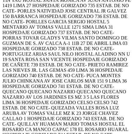
TIN YAU HOSTAL SANTA MONICA AV JUAN ANTONIO PE
1419 LIMA 27 HOSPEDAJE GORIZADO 735 ESTAB. DE NO
CATE- PORLES NATIVIDAD JOSE CENTRAL JR GALVEZ
150 BARRANCA HOSPEDAJE GORIZADO 736 ESTAB. DE
NO CATE- PORLLES GARCIA SERGIO HOSTAL 5
MENTARIO AV TOMAS VALLE 1271 SIMA LIMA 31
HOSPEDAJE GORIZADO 737 ESTAB. DE NO CATE-
PORRAS TOVAR GLADYS VILMA SANTO DOMINGO DE
GUZMAN DE S. AV CALCA A-1 11B 27 DE ABRIL LIMA 03
HOSPEDAJE GORIZADO 738 ESTAB. DE NO CATE-
PORTUGUEZ ARIAS SAUL NILO HOSTAL ALADINO NN U
19 SANTA ROSA SAN VICENTE HOSPEDAJE GORIZADO
DE CAÑETE 739 ESTAB. DE NO CATE- PRIETO RAMIREZ
LAS NIEVES JR. LAS GEMAS 459 LIMA 36 HOSPEDAJE
GORIZADO 740 ESTAB. DE NO CATE- PUCA MONTES
JULIO CHINKANA AV JOSE CARLOS MAR 151 9 LIMA 36
HOSPEDAJE GORIZADO 741 ESTAB. DE NO CATE-
QUECANO QUECANO NAZARIO QUECANO QUECANO
NAZARIO AV LOS JARDINES ES MZ 3 5 LAS FLORES
LIMA 36 HOSPEDAJE GORIZADO CELSO CELSO 742
ESTAB. DE NO CATE- QUEZADA VALLES ROSA LUZ
ARUBA AV TOMAS VALLE MZ K 23 JORGE CHAVEZ
CALLAO 1 HOSPEDAJE GORIZADO 743 ESTAB. DE NO
CATE- QUILLAY HUAMAN MARIO TOMAS HOSTAL EL
ROSARIO CA MANCO CAPAC 178 EL ROSARIO HUARAL