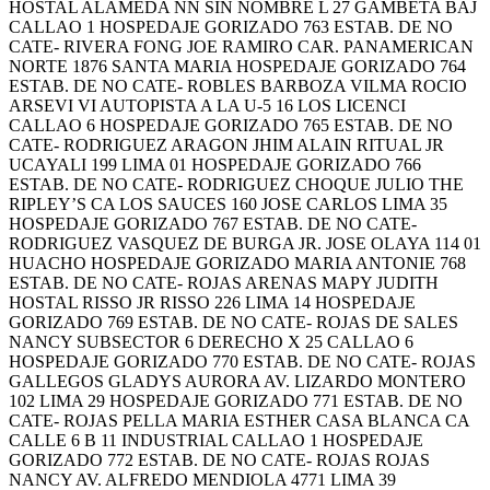
HOSTAL ALAMEDA NN SIN NOMBRE L 27 GAMBETA BAJ
CALLAO 1 HOSPEDAJE GORIZADO 763 ESTAB. DE NO
CATE- RIVERA FONG JOE RAMIRO CAR. PANAMERICAN
NORTE 1876 SANTA MARIA HOSPEDAJE GORIZADO 764
ESTAB. DE NO CATE- ROBLES BARBOZA VILMA ROCIO
ARSEVI VI AUTOPISTA A LA U-5 16 LOS LICENCI
CALLAO 6 HOSPEDAJE GORIZADO 765 ESTAB. DE NO
CATE- RODRIGUEZ ARAGON JHIM ALAIN RITUAL JR
UCAYALI 199 LIMA 01 HOSPEDAJE GORIZADO 766
ESTAB. DE NO CATE- RODRIGUEZ CHOQUE JULIO THE
RIPLEY’S CA LOS SAUCES 160 JOSE CARLOS LIMA 35
HOSPEDAJE GORIZADO 767 ESTAB. DE NO CATE-
RODRIGUEZ VASQUEZ DE BURGA JR. JOSE OLAYA 114 01
HUACHO HOSPEDAJE GORIZADO MARIA ANTONIE 768
ESTAB. DE NO CATE- ROJAS ARENAS MAPY JUDITH
HOSTAL RISSO JR RISSO 226 LIMA 14 HOSPEDAJE
GORIZADO 769 ESTAB. DE NO CATE- ROJAS DE SALES
NANCY SUBSECTOR 6 DERECHO X 25 CALLAO 6
HOSPEDAJE GORIZADO 770 ESTAB. DE NO CATE- ROJAS
GALLEGOS GLADYS AURORA AV. LIZARDO MONTERO
102 LIMA 29 HOSPEDAJE GORIZADO 771 ESTAB. DE NO
CATE- ROJAS PELLA MARIA ESTHER CASA BLANCA CA
CALLE 6 B 11 INDUSTRIAL CALLAO 1 HOSPEDAJE
GORIZADO 772 ESTAB. DE NO CATE- ROJAS ROJAS
NANCY AV. ALFREDO MENDIOLA 4771 LIMA 39