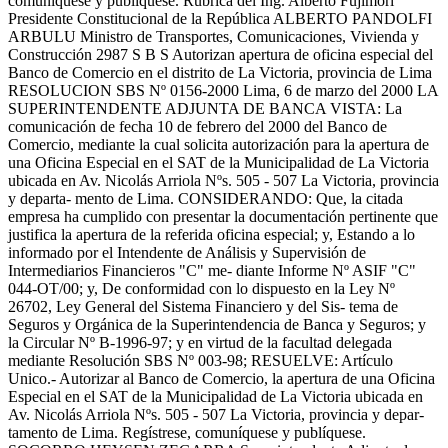
comuníquese y publíquese. Rúbrica del Ing. Alberto Fujimori
Presidente Constitucional de la República ALBERTO PANDOLFI
ARBULU Ministro de Transportes, Comunicaciones, Vivienda y
Construcción 2987 S B S Autorizan apertura de oficina especial del
Banco de Comercio en el distrito de La Victoria, provincia de Lima
RESOLUCION SBS Nº 0156-2000 Lima, 6 de marzo del 2000 LA
SUPERINTENDENTE ADJUNTA DE BANCA VISTA: La
comunicación de fecha 10 de febrero del 2000 del Banco de
Comercio, mediante la cual solicita autorización para la apertura de
una Oficina Especial en el SAT de la Municipalidad de La Victoria
ubicada en Av. Nicolás Arriola Nºs. 505 - 507 La Victoria, provincia
y departa- mento de Lima. CONSIDERANDO: Que, la citada
empresa ha cumplido con presentar la documentación pertinente que
justifica la apertura de la referida oficina especial; y, Estando a lo
informado por el Intendente de Análisis y Supervisión de
Intermediarios Financieros "C" me- diante Informe Nº ASIF "C"
044-OT/00; y, De conformidad con lo dispuesto en la Ley Nº
26702, Ley General del Sistema Financiero y del Sis- tema de
Seguros y Orgánica de la Superintendencia de Banca y Seguros; y
la Circular Nº B-1996-97; y en virtud de la facultad delegada
mediante Resolución SBS Nº 003-98; RESUELVE: Artículo
Unico.- Autorizar al Banco de Comercio, la apertura de una Oficina
Especial en el SAT de la Municipalidad de La Victoria ubicada en
Av. Nicolás Arriola Nºs. 505 - 507 La Victoria, provincia y depar-
tamento de Lima. Regístrese, comuníquese y publíquese.