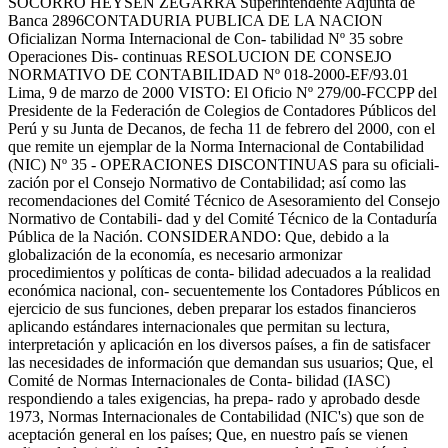
SOCORRO HEYSEN ZEGARRA Superintendente Adjunta de
Banca 2896CONTADURIA PUBLICA DE LA NACION
Oficializan Norma Internacional de Con- tabilidad Nº 35 sobre
Operaciones Dis- continuas RESOLUCION DE CONSEJO
NORMATIVO DE CONTABILIDAD Nº 018-2000-EF/93.01
Lima, 9 de marzo de 2000 VISTO: El Oficio Nº 279/00-FCCPP del
Presidente de la Federación de Colegios de Contadores Públicos del
Perú y su Junta de Decanos, de fecha 11 de febrero del 2000, con el
que remite un ejemplar de la Norma Internacional de Contabilidad
(NIC) Nº 35 - OPERACIONES DISCONTINUAS para su oficiali-
zación por el Consejo Normativo de Contabilidad; así como las
recomendaciones del Comité Técnico de Asesoramiento del Consejo
Normativo de Contabili- dad y del Comité Técnico de la Contaduría
Pública de la Nación. CONSIDERANDO: Que, debido a la
globalización de la economía, es necesario armonizar
procedimientos y políticas de conta- bilidad adecuados a la realidad
económica nacional, con- secuentemente los Contadores Públicos en
ejercicio de sus funciones, deben preparar los estados financieros
aplicando estándares internacionales que permitan su lectura,
interpretación y aplicación en los diversos países, a fin de satisfacer
las necesidades de información que demandan sus usuarios; Que, el
Comité de Normas Internacionales de Conta- bilidad (IASC)
respondiendo a tales exigencias, ha prepa- rado y aprobado desde
1973, Normas Internacionales de Contabilidad (NIC's) que son de
aceptación general en los países; Que, en nuestro país se vienen