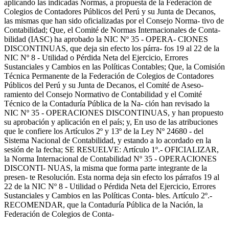
aplicando las indicadas Normas, a propuesta de la Federación de
Colegios de Contadores Públicos del Perú y su Junta de Decanos,
las mismas que han sido oficializadas por el Consejo Norma- tivo de
Contabilidad; Que, el Comité de Normas Internacionales de Conta-
bilidad (IASC) ha aprobado la NIC Nº 35 - OPERA- CIONES
DISCONTINUAS, que deja sin efecto los párra- fos 19 al 22 de la
NIC Nº 8 - Utilidad o Pérdida Neta del Ejercicio, Errores
Sustanciales y Cambios en las Políticas Contables; Que, la Comisión
Técnica Permanente de la Federación de Colegios de Contadores
Públicos del Perú y su Junta de Decanos, el Comité de Aseso-
ramiento del Consejo Normativo de Contabilidad y el Comité
Técnico de la Contaduría Pública de la Na- ción han revisado la
NIC Nº 35 - OPERACIONES DISCONTINUAS, y han propuesto
su aprobación y aplicación en el país; y, En uso de las atribuciones
que le confiere los Artículos 2º y 13º de la Ley Nº 24680 - del
Sistema Nacional de Contabilidad, y estando a lo acordado en la
sesión de la fecha; SE RESUELVE: Artículo 1º.- OFICIALIZAR,
la Norma Internacional de Contabilidad Nº 35 - OPERACIONES
DISCONTI- NUAS, la misma que forma parte integrante de la
presen- te Resolución. Esta norma deja sin efecto los párrafos 19 al
22 de la NIC Nº 8 - Utilidad o Pérdida Neta del Ejercicio, Errores
Sustanciales y Cambios en las Políticas Conta- bles. Artículo 2º.-
RECOMENDAR, que la Contaduría Pública de la Nación, la
Federación de Colegios de Conta-