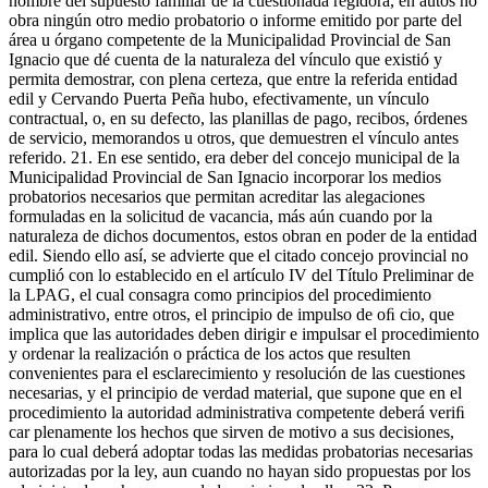
nombre del supuesto familiar de la cuestionada regidora, en autos no
obra ningún otro medio probatorio o informe emitido por parte del
área u órgano competente de la Municipalidad Provincial de San
Ignacio que dé cuenta de la naturaleza del vínculo que existió y
permita demostrar, con plena certeza, que entre la referida entidad
edil y Cervando Puerta Peña hubo, efectivamente, un vínculo
contractual, o, en su defecto, las planillas de pago, recibos, órdenes
de servicio, memorandos u otros, que demuestren el vínculo antes
referido. 21. En ese sentido, era deber del concejo municipal de la
Municipalidad Provincial de San Ignacio incorporar los medios
probatorios necesarios que permitan acreditar las alegaciones
formuladas en la solicitud de vacancia, más aún cuando por la
naturaleza de dichos documentos, estos obran en poder de la entidad
edil. Siendo ello así, se advierte que el citado concejo provincial no
cumplió con lo establecido en el artículo IV del Título Preliminar de
la LPAG, el cual consagra como principios del procedimiento
administrativo, entre otros, el principio de impulso de oﬁ cio, que
implica que las autoridades deben dirigir e impulsar el procedimiento
y ordenar la realización o práctica de los actos que resulten
convenientes para el esclarecimiento y resolución de las cuestiones
necesarias, y el principio de verdad material, que supone que en el
procedimiento la autoridad administrativa competente deberá veriﬁ
car plenamente los hechos que sirven de motivo a sus decisiones,
para lo cual deberá adoptar todas las medidas probatorias necesarias
autorizadas por la ley, aun cuando no hayan sido propuestas por los