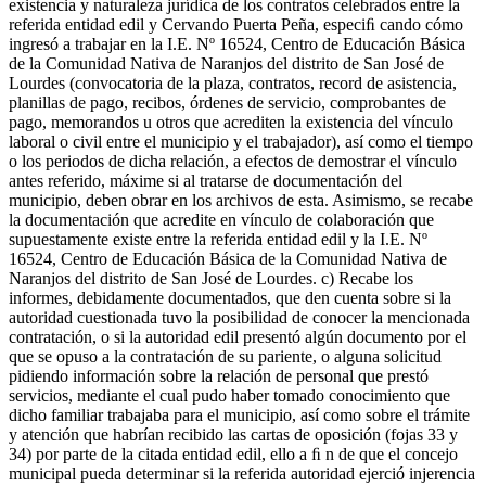
existencia y naturaleza jurídica de los contratos celebrados entre la
referida entidad edil y Cervando Puerta Peña, especiﬁ cando cómo
ingresó a trabajar en la I.E. Nº 16524, Centro de Educación Básica
de la Comunidad Nativa de Naranjos del distrito de San José de
Lourdes (convocatoria de la plaza, contratos, record de asistencia,
planillas de pago, recibos, órdenes de servicio, comprobantes de
pago, memorandos u otros que acrediten la existencia del vínculo
laboral o civil entre el municipio y el trabajador), así como el tiempo
o los periodos de dicha relación, a efectos de demostrar el vínculo
antes referido, máxime si al tratarse de documentación del
municipio, deben obrar en los archivos de esta. Asimismo, se recabe
la documentación que acredite en vínculo de colaboración que
supuestamente existe entre la referida entidad edil y la I.E. Nº
16524, Centro de Educación Básica de la Comunidad Nativa de
Naranjos del distrito de San José de Lourdes. c) Recabe los
informes, debidamente documentados, que den cuenta sobre si la
autoridad cuestionada tuvo la posibilidad de conocer la mencionada
contratación, o si la autoridad edil presentó algún documento por el
que se opuso a la contratación de su pariente, o alguna solicitud
pidiendo información sobre la relación de personal que prestó
servicios, mediante el cual pudo haber tomado conocimiento que
dicho familiar trabajaba para el municipio, así como sobre el trámite
y atención que habrían recibido las cartas de oposición (fojas 33 y
34) por parte de la citada entidad edil, ello a ﬁ n de que el concejo
municipal pueda determinar si la referida autoridad ejerció injerencia