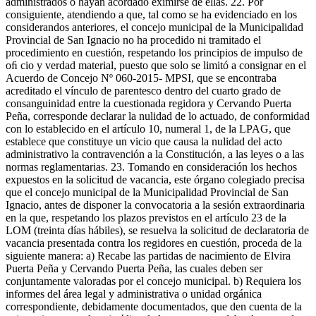
administrados o hayan acordado eximirse de ellas. 22. Por
consiguiente, atendiendo a que, tal como se ha evidenciado en los
considerandos anteriores, el concejo municipal de la Municipalidad
Provincial de San Ignacio no ha procedido ni tramitado el
procedimiento en cuestión, respetando los principios de impulso de
oﬁ cio y verdad material, puesto que solo se limitó a consignar en el
Acuerdo de Concejo Nº 060-2015- MPSI, que se encontraba
acreditado el vínculo de parentesco dentro del cuarto grado de
consanguinidad entre la cuestionada regidora y Cervando Puerta
Peña, corresponde declarar la nulidad de lo actuado, de conformidad
con lo establecido en el artículo 10, numeral 1, de la LPAG, que
establece que constituye un vicio que causa la nulidad del acto
administrativo la contravención a la Constitución, a las leyes o a las
normas reglamentarias. 23. Tomando en consideración los hechos
expuestos en la solicitud de vacancia, este órgano colegiado precisa
que el concejo municipal de la Municipalidad Provincial de San
Ignacio, antes de disponer la convocatoria a la sesión extraordinaria
en la que, respetando los plazos previstos en el artículo 23 de la
LOM (treinta días hábiles), se resuelva la solicitud de declaratoria de
vacancia presentada contra los regidores en cuestión, proceda de la
siguiente manera: a) Recabe las partidas de nacimiento de Elvira
Puerta Peña y Cervando Puerta Peña, las cuales deben ser
conjuntamente valoradas por el concejo municipal. b) Requiera los
informes del área legal y administrativa o unidad orgánica
correspondiente, debidamente documentados, que den cuenta de la