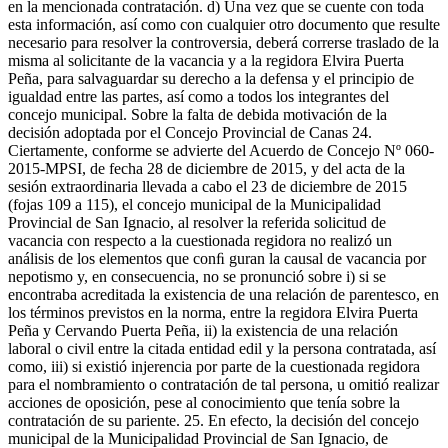
en la mencionada contratación. d) Una vez que se cuente con toda
esta información, así como con cualquier otro documento que resulte
necesario para resolver la controversia, deberá correrse traslado de la
misma al solicitante de la vacancia y a la regidora Elvira Puerta
Peña, para salvaguardar su derecho a la defensa y el principio de
igualdad entre las partes, así como a todos los integrantes del
concejo municipal. Sobre la falta de debida motivación de la
decisión adoptada por el Concejo Provincial de Canas 24.
Ciertamente, conforme se advierte del Acuerdo de Concejo Nº 060-
2015-MPSI, de fecha 28 de diciembre de 2015, y del acta de la
sesión extraordinaria llevada a cabo el 23 de diciembre de 2015
(fojas 109 a 115), el concejo municipal de la Municipalidad
Provincial de San Ignacio, al resolver la referida solicitud de
vacancia con respecto a la cuestionada regidora no realizó un
análisis de los elementos que conﬁ guran la causal de vacancia por
nepotismo y, en consecuencia, no se pronunció sobre i) si se
encontraba acreditada la existencia de una relación de parentesco, en
los términos previstos en la norma, entre la regidora Elvira Puerta
Peña y Cervando Puerta Peña, ii) la existencia de una relación
laboral o civil entre la citada entidad edil y la persona contratada, así
como, iii) si existió injerencia por parte de la cuestionada regidora
para el nombramiento o contratación de tal persona, u omitió realizar
acciones de oposición, pese al conocimiento que tenía sobre la
contratación de su pariente. 25. En efecto, la decisión del concejo
municipal de la Municipalidad Provincial de San Ignacio, de