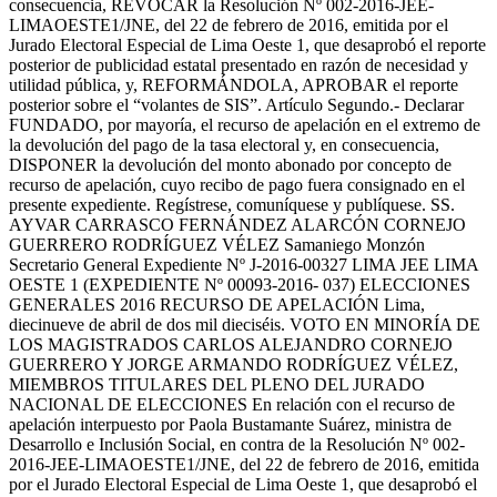
consecuencia, REVOCAR la Resolución Nº 002-2016-JEE-
LIMAOESTE1/JNE, del 22 de febrero de 2016, emitida por el
Jurado Electoral Especial de Lima Oeste 1, que desaprobó el reporte
posterior de publicidad estatal presentado en razón de necesidad y
utilidad pública, y, REFORMÁNDOLA, APROBAR el reporte
posterior sobre el “volantes de SIS”. Artículo Segundo.- Declarar
FUNDADO, por mayoría, el recurso de apelación en el extremo de
la devolución del pago de la tasa electoral y, en consecuencia,
DISPONER la devolución del monto abonado por concepto de
recurso de apelación, cuyo recibo de pago fuera consignado en el
presente expediente. Regístrese, comuníquese y publíquese. SS.
AYVAR CARRASCO FERNÁNDEZ ALARCÓN CORNEJO
GUERRERO RODRÍGUEZ VÉLEZ Samaniego Monzón
Secretario General Expediente Nº J-2016-00327 LIMA JEE LIMA
OESTE 1 (EXPEDIENTE Nº 00093-2016- 037) ELECCIONES
GENERALES 2016 RECURSO DE APELACIÓN Lima,
diecinueve de abril de dos mil dieciséis. VOTO EN MINORÍA DE
LOS MAGISTRADOS CARLOS ALEJANDRO CORNEJO
GUERRERO Y JORGE ARMANDO RODRÍGUEZ VÉLEZ,
MIEMBROS TITULARES DEL PLENO DEL JURADO
NACIONAL DE ELECCIONES En relación con el recurso de
apelación interpuesto por Paola Bustamante Suárez, ministra de
Desarrollo e Inclusión Social, en contra de la Resolución Nº 002-
2016-JEE-LIMAOESTE1/JNE, del 22 de febrero de 2016, emitida
por el Jurado Electoral Especial de Lima Oeste 1, que desaprobó el