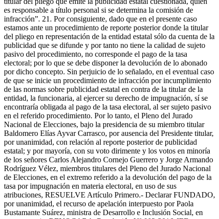
titular del pliego que emite la publicidad estatal cuestionada, quien
es responsable a título personal si se determina la comisión de
infracción”. 21. Por consiguiente, dado que en el presente caso
estamos ante un procedimiento de reporte posterior donde la titular
del pliego en representación de la entidad estatal sólo da cuenta de la
publicidad que se difunde y por tanto no tiene la calidad de sujeto
pasivo del procedimiento, no corresponde el pago de la tasa
electoral; por lo que se debe disponer la devolución de lo abonado
por dicho concepto. Sin perjuicio de lo señalado, en el eventual caso
de que se inicie un procedimiento de infracción por incumplimiento
de las normas sobre publicidad estatal en contra de la titular de la
entidad, la funcionaria, al ejercer su derecho de impugnación, sí se
encontraría obligada al pago de la tasa electoral, al ser sujeto pasivo
en el referido procedimiento. Por lo tanto, el Pleno del Jurado
Nacional de Elecciones, bajo la presidencia de su miembro titular
Baldomero Elías Ayvar Carrasco, por ausencia del Presidente titular,
por unanimidad, con relación al reporte posterior de publicidad
estatal; y por mayoría, con su voto dirimente y los votos en minoría
de los señores Carlos Alejandro Cornejo Guerrero y Jorge Armando
Rodríguez Vélez, miembros titulares del Pleno del Jurado Nacional
de Elecciones, en el extremo referido a la devolución del pago de la
tasa por impugnación en materia electoral, en uso de sus
atribuciones, RESUELVE Artículo Primero.- Declarar FUNDADO,
por unanimidad, el recurso de apelación interpuesto por Paola
Bustamante Suárez, ministra de Desarrollo e Inclusión Social, en