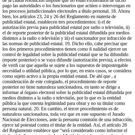
de la citada resolución dispone que no están exonerados de dicho
pago las autoridades o los funcionarios que actúen o intervengan en
los procesos jurisdiccionales electorales a título personal. 18. Ahora
bien, los artículos 23, 24 y 26 del Reglamento en materia de
publicidad estatal, establecen tres procedimientos: i) el de
autorización previa para publicidad estatal por radio o televisión, ii)
el de reporte posterior de la publicidad estatal difundida por medios
distintos a la radio o televisión y iii) el sancionador por infracción de
las normas de publicidad estatal. 19. Dicho ello, cabe precisar que
los dos primeros procedimientos tienen como ﬁ nalidad ejercer un
control de legalidad sobre la publicidad estatal que se ha difundido
(reporte posterior) o se vaya difundir (autorización previa), a efectos
de veriﬁ car que aquella se sujete a los supuestos de impostergable
necesidad o utilidad pública, por lo que, en estos casos, se considera
como sujeto activo a la propia entidad estatal. De ahí que , a
consideración de este colegiado, el procedimiento de reporte
posterior no tiene naturaleza sancionadora, en tanto se dirige a
informar al órgano electoral sobre la publicidad estatal difundida por
medios distintos a la radio o televisión, por lo que es la entidad
pública la que ostenta legitimidad para obrar y no su titular como
persona natural. 20. En cambio, el tercer procedimiento es de
naturaleza sancionadora, toda vez que en este supuesto el Jurado
Nacional de Elecciones, ante la presunta comisión de una infracción,
ejerce tal potestad contra el titular de la entidad. Así, el artículo 28
del Reglamento establece que “será considerado como infractor el