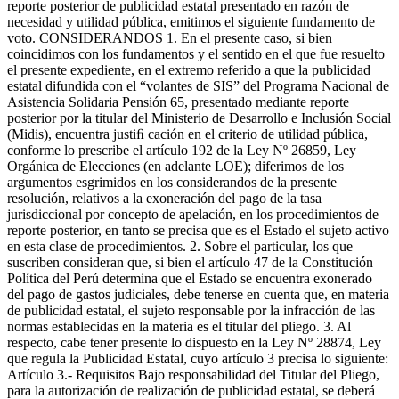
reporte posterior de publicidad estatal presentado en razón de
necesidad y utilidad pública, emitimos el siguiente fundamento de
voto. CONSIDERANDOS 1. En el presente caso, si bien
coincidimos con los fundamentos y el sentido en el que fue resuelto
el presente expediente, en el extremo referido a que la publicidad
estatal difundida con el “volantes de SIS” del Programa Nacional de
Asistencia Solidaria Pensión 65, presentado mediante reporte
posterior por la titular del Ministerio de Desarrollo e Inclusión Social
(Midis), encuentra justiﬁ cación en el criterio de utilidad pública,
conforme lo prescribe el artículo 192 de la Ley Nº 26859, Ley
Orgánica de Elecciones (en adelante LOE); diferimos de los
argumentos esgrimidos en los considerandos de la presente
resolución, relativos a la exoneración del pago de la tasa
jurisdiccional por concepto de apelación, en los procedimientos de
reporte posterior, en tanto se precisa que es el Estado el sujeto activo
en esta clase de procedimientos. 2. Sobre el particular, los que
suscriben consideran que, si bien el artículo 47 de la Constitución
Política del Perú determina que el Estado se encuentra exonerado
del pago de gastos judiciales, debe tenerse en cuenta que, en materia
de publicidad estatal, el sujeto responsable por la infracción de las
normas establecidas en la materia es el titular del pliego. 3. Al
respecto, cabe tener presente lo dispuesto en la Ley Nº 28874, Ley
que regula la Publicidad Estatal, cuyo artículo 3 precisa lo siguiente:
Artículo 3.- Requisitos Bajo responsabilidad del Titular del Pliego,
para la autorización de realización de publicidad estatal, se deberá