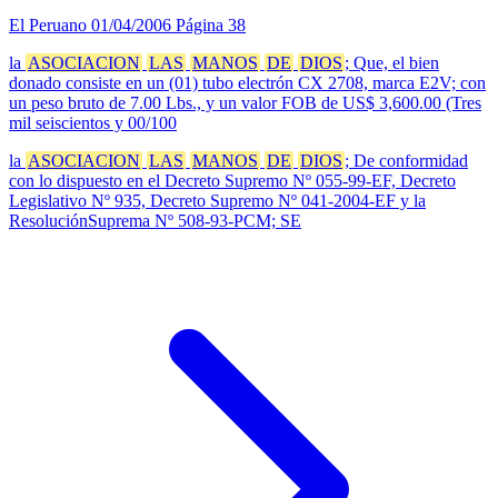
El Peruano
01/04/2006
Página 38
la
ASOCIACION
LAS
MANOS
DE
DIOS
; Que, el bien
donado consiste en un (01) tubo electrón CX 2708, marca E2V; con
un peso bruto de 7.00 Lbs., y un valor FOB de US$ 3,600.00 (Tres
mil seiscientos y 00/100
la
ASOCIACION
LAS
MANOS
DE
DIOS
; De conformidad
con lo dispuesto en el Decreto Supremo Nº 055-99-EF, Decreto
Legislativo Nº 935, Decreto Supremo Nº 041-2004-EF y la
ResoluciónSuprema Nº 508-93-PCM; SE