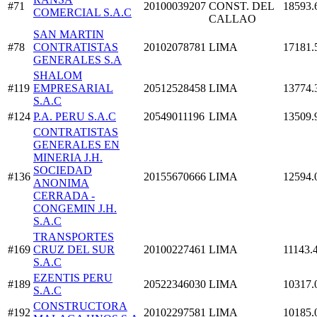
#71
20100039207
CONST. DEL
18593.
COMERCIAL S.A.C
CALLAO
SAN MARTIN
#78
CONTRATISTAS
20102078781
LIMA
17181.
GENERALES S.A
SHALOM
#119
EMPRESARIAL
20512528458
LIMA
13774.
S.A.C
#124
P.A. PERU S.A.C
20549011196
LIMA
13509.
CONTRATISTAS
GENERALES EN
MINERIA J.H.
SOCIEDAD
#136
20155670666
LIMA
12594.
ANONIMA
CERRADA -
CONGEMIN J.H.
S.A.C
TRANSPORTES
#169
CRUZ DEL SUR
20100227461
LIMA
11143.
S.A.C
EZENTIS PERU
#189
20522346030
LIMA
10317.
S.A.C
CONSTRUCTORA
#192
20102297581
LIMA
10185.