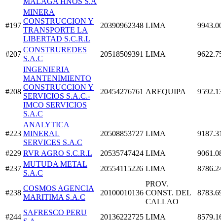
MALAGA HNOS S.A
MINERA
CONSTRUCCION Y
#197
20390962348
LIMA
9943.0
TRANSPORTE LA
LIBERTAD S.C.R.L
CONSTRUREDES
#207
20518509391
LIMA
9622.7
S.A.C
INGENIERIA
MANTENIMIENTO
CONSTRUCCION Y
#208
20454276761
AREQUIPA
9592.1
SERVICIOS S.A.C.-
IMCO SERVICIOS
S.A.C
ANALYTICA
#223
MINERAL
20508853727
LIMA
9187.3
SERVICES S.A.C
#229
RVR AGRO S.C.R.L
20535747424
LIMA
9061.0
MUTUDA METAL
#237
20554115226
LIMA
8786.2
S.A.C
PROV.
COSMOS AGENCIA
#238
20100010136
CONST. DEL
8783.6
MARITIMA S.A.C
CALLAO
SAFRESCO PERU
#244
20136222725
LIMA
8579.1