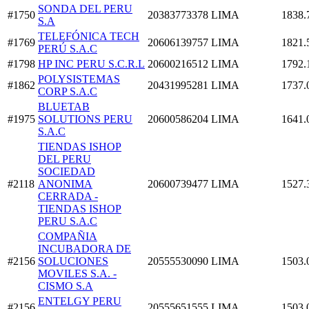
SONDA DEL PERU
#1750
20383773378
LIMA
1838.
S.A
TELEFÓNICA TECH
#1769
20606139757
LIMA
1821.
PERÚ S.A.C
#1798
HP INC PERU S.C.R.L
20600216512
LIMA
1792.
POLYSISTEMAS
#1862
20431995281
LIMA
1737.
CORP S.A.C
BLUETAB
#1975
SOLUTIONS PERU
20600586204
LIMA
1641.
S.A.C
TIENDAS ISHOP
DEL PERU
SOCIEDAD
#2118
ANONIMA
20600739477
LIMA
1527.
CERRADA -
TIENDAS ISHOP
PERU S.A.C
COMPAÑIA
INCUBADORA DE
#2156
SOLUCIONES
20555530090
LIMA
1503.
MOVILES S.A. -
CISMO S.A
ENTELGY PERU
#2156
20555651555
LIMA
1503.