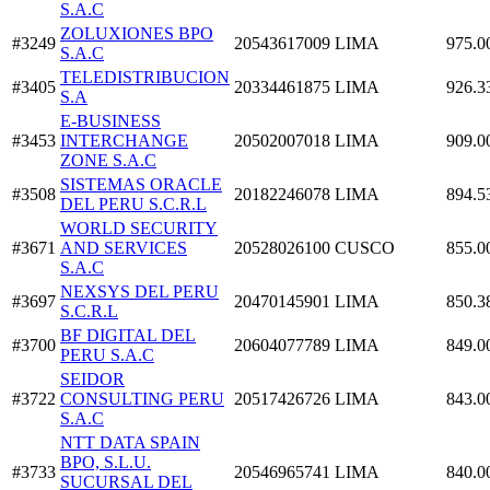
S.A.C
ZOLUXIONES BPO
#3249
20543617009
LIMA
975.0
S.A.C
TELEDISTRIBUCION
#3405
20334461875
LIMA
926.3
S.A
E-BUSINESS
#3453
INTERCHANGE
20502007018
LIMA
909.0
ZONE S.A.C
SISTEMAS ORACLE
#3508
20182246078
LIMA
894.5
DEL PERU S.C.R.L
WORLD SECURITY
#3671
AND SERVICES
20528026100
CUSCO
855.0
S.A.C
NEXSYS DEL PERU
#3697
20470145901
LIMA
850.3
S.C.R.L
BF DIGITAL DEL
#3700
20604077789
LIMA
849.0
PERU S.A.C
SEIDOR
#3722
CONSULTING PERU
20517426726
LIMA
843.0
S.A.C
NTT DATA SPAIN
BPO, S.L.U.
#3733
20546965741
LIMA
840.0
SUCURSAL DEL