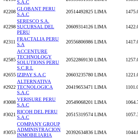
S.A.C
GLOBANT PERU
#2208
20514492825
LIMA
1475.
S.A.C
SERESCO S.A.
#2298
SUCURSAL DEL
20609314126
LIMA
1422.
PERU
FRACTALIA PERU
#2311
20556806986
LIMA
1417.
S.A
ACCENTURE
TECHNOLOGY
#2585
20522869130
LIMA
1257.
SOLUTIONS PERU
S.C.R.L
#2655
IZIPAY S.A.C
20603235780
LIMA
1221.
ALTERNATIVA
#2922
TECNOLOGICA
20419653471
LIMA
1101.
S.A.C
VERISURE PERU
#3008
20549068201
LIMA
1064.
S.A.C
RICOH DEL PERU
#3021
20515319574
LIMA
1057.
S.A.C
COMPANY GROUP
ADMINISTRACION
#3053
20392634836
LIMA
1044.
INMOBILIARIA