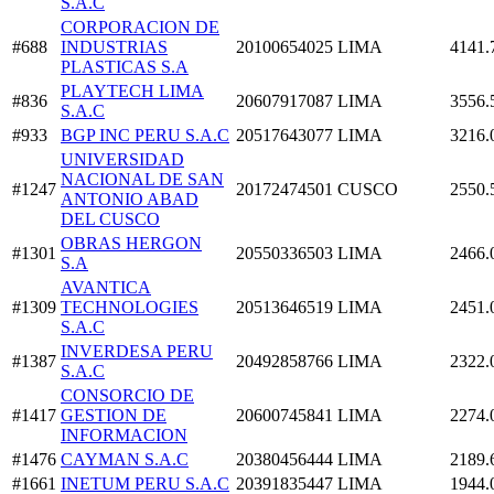
S.A.C
CORPORACION DE
#688
INDUSTRIAS
20100654025
LIMA
4141.
PLASTICAS S.A
PLAYTECH LIMA
#836
20607917087
LIMA
3556.
S.A.C
#933
BGP INC PERU S.A.C
20517643077
LIMA
3216.
UNIVERSIDAD
NACIONAL DE SAN
#1247
20172474501
CUSCO
2550.
ANTONIO ABAD
DEL CUSCO
OBRAS HERGON
#1301
20550336503
LIMA
2466.
S.A
AVANTICA
#1309
TECHNOLOGIES
20513646519
LIMA
2451.
S.A.C
INVERDESA PERU
#1387
20492858766
LIMA
2322.
S.A.C
CONSORCIO DE
#1417
GESTION DE
20600745841
LIMA
2274.
INFORMACION
#1476
CAYMAN S.A.C
20380456444
LIMA
2189.
#1661
INETUM PERU S.A.C
20391835447
LIMA
1944.