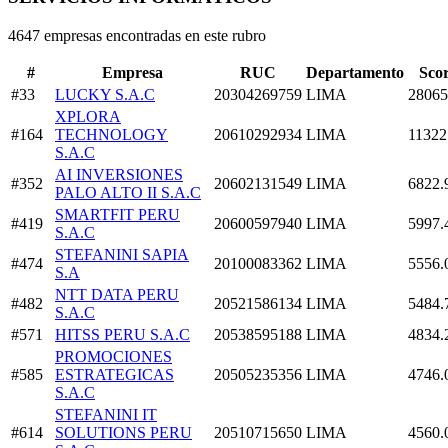
4647 empresas encontradas en este rubro
#
Empresa
RUC
Departamento
Sco
#33
LUCKY S.A.C
20304269759
LIMA
28065
XPLORA
#164
TECHNOLOGY
20610292934
LIMA
11322
S.A.C
AI INVERSIONES
#352
20602131549
LIMA
6822.
PALO ALTO II S.A.C
SMARTFIT PERU
#419
20600597940
LIMA
5997.
S.A.C
STEFANINI SAPIA
#474
20100083362
LIMA
5556.
S.A
NTT DATA PERU
#482
20521586134
LIMA
5484.
S.A.C
#571
HITSS PERU S.A.C
20538595188
LIMA
4834.
PROMOCIONES
#585
ESTRATEGICAS
20505235356
LIMA
4746.
S.A.C
STEFANINI IT
#614
SOLUTIONS PERU
20510715650
LIMA
4560.