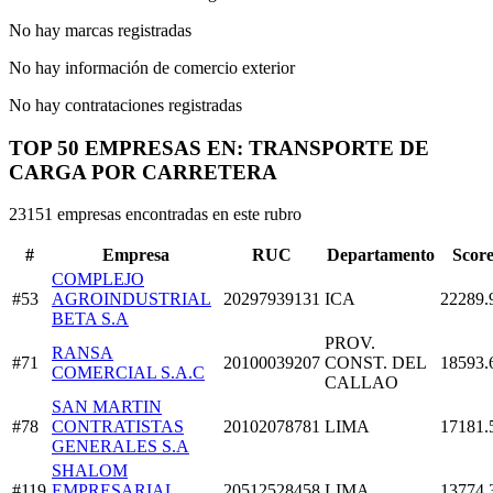
No hay marcas registradas
No hay información de comercio exterior
No hay contrataciones registradas
TOP 50 EMPRESAS EN: TRANSPORTE DE
CARGA POR CARRETERA
23151 empresas encontradas en este rubro
#
Empresa
RUC
Departamento
Scor
COMPLEJO
#53
AGROINDUSTRIAL
20297939131
ICA
22289.
BETA S.A
PROV.
RANSA
#71
20100039207
CONST. DEL
18593.
COMERCIAL S.A.C
CALLAO
SAN MARTIN
#78
CONTRATISTAS
20102078781
LIMA
17181.
GENERALES S.A
SHALOM
#119
EMPRESARIAL
20512528458
LIMA
13774.