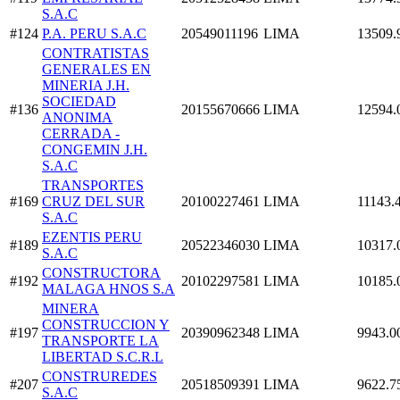
S.A.C
#124
P.A. PERU S.A.C
20549011196
LIMA
13509.
CONTRATISTAS
GENERALES EN
MINERIA J.H.
SOCIEDAD
#136
20155670666
LIMA
12594.
ANONIMA
CERRADA -
CONGEMIN J.H.
S.A.C
TRANSPORTES
#169
CRUZ DEL SUR
20100227461
LIMA
11143.
S.A.C
EZENTIS PERU
#189
20522346030
LIMA
10317.
S.A.C
CONSTRUCTORA
#192
20102297581
LIMA
10185.
MALAGA HNOS S.A
MINERA
CONSTRUCCION Y
#197
20390962348
LIMA
9943.0
TRANSPORTE LA
LIBERTAD S.C.R.L
CONSTRUREDES
#207
20518509391
LIMA
9622.7
S.A.C