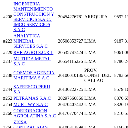
INGENIERIA
MANTENIMIENTO
CONSTRUCCION Y
#208
20454276761
AREQUIPA
9592.1
SERVICIOS S.A.C.-
IMCO SERVICIOS
S.A.C
ANALYTICA
#223
MINERAL
20508853727
LIMA
9187.3
SERVICES S.A.C
#229
RVR AGRO S.C.R.L
20535747424
LIMA
9061.0
MUTUDA METAL
#237
20554115226
LIMA
8786.2
S.A.C
PROV.
COSMOS AGENCIA
#238
20100010136
CONST. DEL
8783.6
MARITIMA S.A.C
CALLAO
SAFRESCO PERU
#244
20136222725
LIMA
8579.1
S.A
#252
PETRAMAS S.A.C
20297566866
LIMA
8370.6
#254
MUR - WY S.A.C
20470407442
LIMA
8326.1
CORPORACION
#260
20176770474
LIMA
8210.5
AGROLATINA S.A.C
ZICSA
#266
CONTRATISTAS
20100313899
LIMA
8160.0