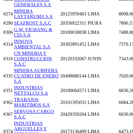
GENERALES S.A
MINERA
#274
20125959483
LIMA
8008.0
LAYTARUMA S.A
#290
SEAFROST S.A.C
20356922311
PIURA
7806.5
G.W. YICHANG &
#306
20100030838
LIMA
7488.8
CIA S.A
INNOVA
#314
20302891452
LIMA
7370.1
AMBIENTAL S.A
CN MINERIA Y
#316
CONSTRUCCION
20120332067
JUNIN
7343.0
S.A.C
MINERA AURIFERA
#335
CUATRO DE ENERO
20498680144
LIMA
7020.0
S.A
INDUSTRIAS
#351
20100064571
LIMA
6830.2
NETTALCO S.A
TRABAJOS
#362
20101395031
LIMA
6684.2
MARITIMOS S.A
SERVOSA CARGO
#367
20429350264
LIMA
6630.0
S.A.C
INDUSTRIAS
ARGUELLES Y
#374
20173136499
LIMA
6473.1