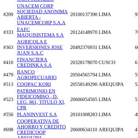
UNACEM CORP
SOCIEDAD ANONIMA
#209
20100137390
LIMA
9
ABIERTA -
UNACEMCORP S.A.A
EAFC
#333
20124148970
LIMA
7
MAQUISISTEMA S.A
AGRICOLA E
#363
INVERSIONES JOSE
20492376931
LIMA
6
JUAN S.A.C
FINANCIERA
#410
20328178070
CUSCO
6
CREDINKA S.A
BANCO
#479
20504565794
LIMA
5
AGROPECUARIO
#513
COOPAC KORI
20558149290
AREQUIPA
5
PATRIMONIO EN
FIDEICOMISO - D.
#523
20606054565
LIMA
5
LEG. 861, TITULO XI,
CPR
#556
PLANINVEST S.A
20101008283
LIMA
4
COOPERATIVA DE
AHORRO Y CREDITO
#698
20600634110
AREQUIPA
4
CREDICOOP
AREQUIPA