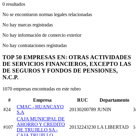
0 resultados
No se encontraron normas legales relacionadas
No hay marcas registradas
No hay información de comercio exterior
No hay contrataciones registradas
TOP 50 EMPRESAS EN: OTRAS ACTIVIDADES
DE SERVICIOS FINANCIEROS, EXCEPTO LAS
DE SEGUROS Y FONDOS DE PENSIONES,
N.C.P.
1070 empresas encontradas en este rubro
#
Empresa
RUC
Departamento
CMAC - HUANCAYO
#24
20130200789
JUNIN
3
S.A
CAJA MUNICIPAL DE
AHORRO Y CREDITO
#107
20132243230
LA LIBERTAD
1
DE TRUJILLO SA -
CAJA TRUJILLO