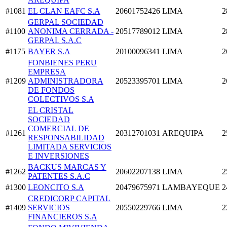
#1081
EL CLAN EAFC S.A
20601752426
LIMA
2
GERPAL SOCIEDAD
#1100
ANONIMA CERRADA -
20517789012
LIMA
2
GERPAL S.A.C
#1175
BAYER S.A
20100096341
LIMA
2
FONBIENES PERU
EMPRESA
#1209
ADMINISTRADORA
20523395701
LIMA
2
DE FONDOS
COLECTIVOS S.A
EL CRISTAL
SOCIEDAD
COMERCIAL DE
#1261
20312701031
AREQUIPA
2
RESPONSABILIDAD
LIMITADA SERVICIOS
E INVERSIONES
BACKUS MARCAS Y
#1262
20602207138
LIMA
2
PATENTES S.A.C
#1300
LEONCITO S.A
20479675971
LAMBAYEQUE
2
CREDICORP CAPITAL
#1409
SERVICIOS
20550229766
LIMA
2
FINANCIEROS S.A