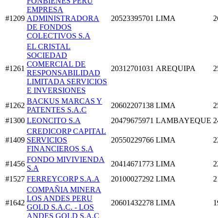
FONBIENES PERU
EMPRESA
#1209
ADMINISTRADORA
20523395701
LIMA
2
DE FONDOS
COLECTIVOS S.A
EL CRISTAL
SOCIEDAD
COMERCIAL DE
#1261
20312701031
AREQUIPA
2
RESPONSABILIDAD
LIMITADA SERVICIOS
E INVERSIONES
BACKUS MARCAS Y
#1262
20602207138
LIMA
2
PATENTES S.A.C
#1300
LEONCITO S.A
20479675971
LAMBAYEQUE
2
CREDICORP CAPITAL
#1409
SERVICIOS
20550229766
LIMA
2
FINANCIEROS S.A
FONDO MIVIVIENDA
#1456
20414671773
LIMA
2
S.A
#1527
FERREYCORP S.A.A
20100027292
LIMA
2
COMPAÑIA MINERA
LOS ANDES PERU
#1642
20601432278
LIMA
1
GOLD S.A.C. - LOS
ANDES GOLD S.A.C