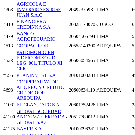
AGRICOLA E
#363
INVERSIONES JOSE
20492376931
LIMA
6
JUAN S.A.C
FINANCIERA
#410
20328178070
CUSCO
6
CREDINKA S.A
BANCO
#479
20504565794
LIMA
5
AGROPECUARIO
#513
COOPAC KORI
20558149290
AREQUIPA
5
PATRIMONIO EN
FIDEICOMISO - D.
#523
20606054565
LIMA
5
LEG. 861, TITULO XI,
CPR
#556
PLANINVEST S.A
20101008283
LIMA
4
COOPERATIVA DE
AHORRO Y CREDITO
#698
20600634110
AREQUIPA
4
CREDICOOP
AREQUIPA
#1081
EL CLAN EAFC S.A
20601752426
LIMA
2
GERPAL SOCIEDAD
#1100
ANONIMA CERRADA -
20517789012
LIMA
2
GERPAL S.A.C
#1175
BAYER S.A
20100096341
LIMA
2