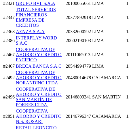
#2321
GRUPO BVL S.A.A
20100055661
LIMA
1
TOTAL SERVICIOS
FINANCIEROS
#2347
20377892918
LIMA
1
EMPRESA DE
CREDITOS
#2368
AENZA S.A.A
20332600592
LIMA
1
INTERPLAY WORD
#2386
20602190103
LIMA
1
S.A.C
COOPERATIVA DE
#2467
AHORRO Y CREDITO
20111065013
LIMA
1
PACIFICO
#2467
BRECA BANCA S.A.C
20544994779
LIMA
1
COOPERATIVA DE
#2492
AHORRO Y CREDITO
20480014678
CAJAMARCA
1
NORANDINO LTDA
COOPERATIVA DE
AHORRO Y CRÉDITO
#2496
20146809341
SAN MARTIN
1
SAN MARTÍN DE
PORRES LTDA.
COOPERATIVA
#2851
AHORRO Y CREDITO
20146796347
CAJAMARCA
1
N.S. ROSARI
RETAIL LEONCITO