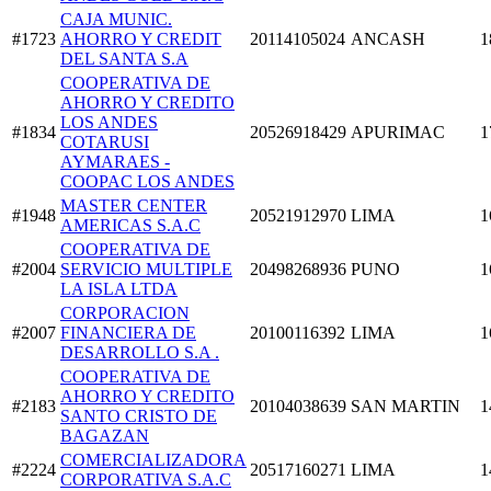
CAJA MUNIC.
#1723
AHORRO Y CREDIT
20114105024
ANCASH
1
DEL SANTA S.A
COOPERATIVA DE
AHORRO Y CREDITO
LOS ANDES
#1834
20526918429
APURIMAC
1
COTARUSI
AYMARAES -
COOPAC LOS ANDES
MASTER CENTER
#1948
20521912970
LIMA
1
AMERICAS S.A.C
COOPERATIVA DE
#2004
SERVICIO MULTIPLE
20498268936
PUNO
1
LA ISLA LTDA
CORPORACION
#2007
FINANCIERA DE
20100116392
LIMA
1
DESARROLLO S.A .
COOPERATIVA DE
AHORRO Y CREDITO
#2183
20104038639
SAN MARTIN
1
SANTO CRISTO DE
BAGAZAN
COMERCIALIZADORA
#2224
20517160271
LIMA
1
CORPORATIVA S.A.C