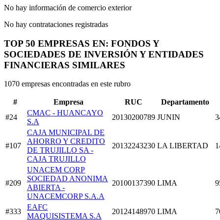
No hay información de comercio exterior
No hay contrataciones registradas
TOP 50 EMPRESAS EN: FONDOS Y
SOCIEDADES DE INVERSIÓN Y ENTIDADES
FINANCIERAS SIMILARES
1070 empresas encontradas en este rubro
#
Empresa
RUC
Departamento
CMAC - HUANCAYO
#24
20130200789
JUNIN
3
S.A
CAJA MUNICIPAL DE
AHORRO Y CREDITO
#107
20132243230
LA LIBERTAD
1
DE TRUJILLO SA -
CAJA TRUJILLO
UNACEM CORP
SOCIEDAD ANONIMA
#209
20100137390
LIMA
9
ABIERTA -
UNACEMCORP S.A.A
EAFC
#333
20124148970
LIMA
7
MAQUISISTEMA S.A