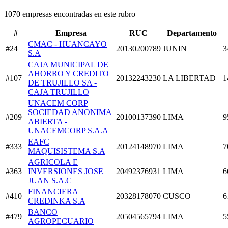
1070 empresas encontradas en este rubro
#
Empresa
RUC
Departamento
CMAC - HUANCAYO
#24
20130200789
JUNIN
3
S.A
CAJA MUNICIPAL DE
AHORRO Y CREDITO
#107
20132243230
LA LIBERTAD
1
DE TRUJILLO SA -
CAJA TRUJILLO
UNACEM CORP
SOCIEDAD ANONIMA
#209
20100137390
LIMA
9
ABIERTA -
UNACEMCORP S.A.A
EAFC
#333
20124148970
LIMA
7
MAQUISISTEMA S.A
AGRICOLA E
#363
INVERSIONES JOSE
20492376931
LIMA
6
JUAN S.A.C
FINANCIERA
#410
20328178070
CUSCO
6
CREDINKA S.A
BANCO
#479
20504565794
LIMA
5
AGROPECUARIO