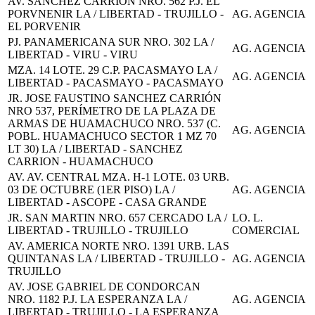
AV. SANCHEZ CARRION NRO. 562 P.J. EL
PORVNENIR LA / LIBERTAD - TRUJILLO -
AG. AGENCIA
EL PORVENIR
PJ. PANAMERICANA SUR NRO. 302 LA /
AG. AGENCIA
LIBERTAD - VIRU - VIRU
MZA. 14 LOTE. 29 C.P. PACASMAYO LA /
AG. AGENCIA
LIBERTAD - PACASMAYO - PACASMAYO
JR. JOSE FAUSTINO SANCHEZ CARRIÓN
NRO 537, PERÍMETRO DE LA PLAZA DE
ARMAS DE HUAMACHUCO NRO. 537 (C.
AG. AGENCIA
POBL. HUAMACHUCO SECTOR 1 MZ 70
LT 30) LA / LIBERTAD - SANCHEZ
CARRION - HUAMACHUCO
AV. AV. CENTRAL MZA. H-1 LOTE. 03 URB.
03 DE OCTUBRE (1ER PISO) LA /
AG. AGENCIA
LIBERTAD - ASCOPE - CASA GRANDE
JR. SAN MARTIN NRO. 657 CERCADO LA /
LO. L.
LIBERTAD - TRUJILLO - TRUJILLO
COMERCIAL
AV. AMERICA NORTE NRO. 1391 URB. LAS
QUINTANAS LA / LIBERTAD - TRUJILLO -
AG. AGENCIA
TRUJILLO
AV. JOSE GABRIEL DE CONDORCAN
NRO. 1182 P.J. LA ESPERANZA LA /
AG. AGENCIA
LIBERTAD - TRUJILLO - LA ESPERANZA