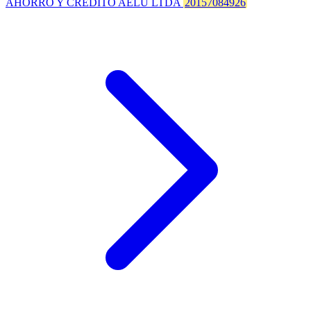
AHORRO Y CREDITO AELU LTDA
20157084926