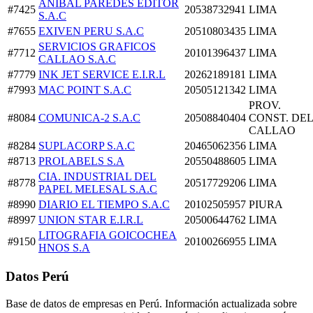
ANIBAL PAREDES EDITOR
#7425
20538732941
LIMA
S.A.C
#7655
EXIVEN PERU S.A.C
20510803435
LIMA
SERVICIOS GRAFICOS
#7712
20101396437
LIMA
CALLAO S.A.C
#7779
INK JET SERVICE E.I.R.L
20262189181
LIMA
#7993
MAC POINT S.A.C
20505121342
LIMA
PROV.
#8084
COMUNICA-2 S.A.C
20508840404
CONST. DEL
CALLAO
#8284
SUPLACORP S.A.C
20465062356
LIMA
#8713
PROLABELS S.A
20550488605
LIMA
CIA. INDUSTRIAL DEL
#8778
20517729206
LIMA
PAPEL MELESAL S.A.C
#8990
DIARIO EL TIEMPO S.A.C
20102505957
PIURA
#8997
UNION STAR E.I.R.L
20500644762
LIMA
LITOGRAFIA GOICOCHEA
#9150
20100266955
LIMA
HNOS S.A
Datos Perú
Base de datos de empresas en Perú. Información actualizada sobre