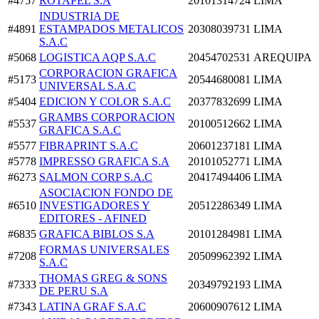
#4757
ROTAPEL S.A
20101314724
LIMA
INDUSTRIA DE
#4891
ESTAMPADOS METALICOS
20308039731
LIMA
S.A.C
#5068
LOGISTICA AQP S.A.C
20454702531
AREQUIPA
CORPORACION GRAFICA
#5173
20544680081
LIMA
UNIVERSAL S.A.C
#5404
EDICION Y COLOR S.A.C
20377832699
LIMA
GRAMBS CORPORACION
#5537
20100512662
LIMA
GRAFICA S.A.C
#5577
FIBRAPRINT S.A.C
20601237181
LIMA
#5778
IMPRESSO GRAFICA S.A
20101052771
LIMA
#6273
SALMON CORP S.A.C
20417494406
LIMA
ASOCIACION FONDO DE
#6510
INVESTIGADORES Y
20512286349
LIMA
EDITORES - AFINED
#6835
GRAFICA BIBLOS S.A
20101284981
LIMA
FORMAS UNIVERSALES
#7208
20509962392
LIMA
S.A.C
THOMAS GREG & SONS
#7333
20349792193
LIMA
DE PERU S.A
#7343
LATINA GRAF S.A.C
20600907612
LIMA