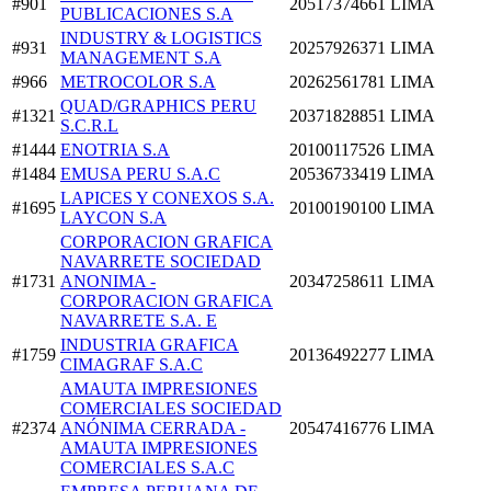
#901
20517374661
LIMA
PUBLICACIONES S.A
INDUSTRY & LOGISTICS
#931
20257926371
LIMA
MANAGEMENT S.A
#966
METROCOLOR S.A
20262561781
LIMA
QUAD/GRAPHICS PERU
#1321
20371828851
LIMA
S.C.R.L
#1444
ENOTRIA S.A
20100117526
LIMA
#1484
EMUSA PERU S.A.C
20536733419
LIMA
LAPICES Y CONEXOS S.A.
#1695
20100190100
LIMA
LAYCON S.A
CORPORACION GRAFICA
NAVARRETE SOCIEDAD
#1731
ANONIMA -
20347258611
LIMA
CORPORACION GRAFICA
NAVARRETE S.A. E
INDUSTRIA GRAFICA
#1759
20136492277
LIMA
CIMAGRAF S.A.C
AMAUTA IMPRESIONES
COMERCIALES SOCIEDAD
#2374
ANÓNIMA CERRADA -
20547416776
LIMA
AMAUTA IMPRESIONES
COMERCIALES S.A.C