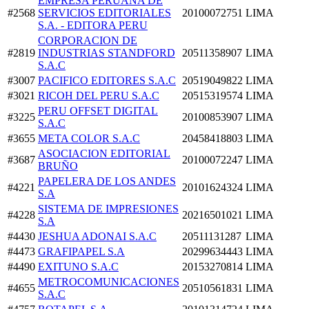
EMPRESA PERUANA DE
#2568
SERVICIOS EDITORIALES
20100072751
LIMA
S.A. - EDITORA PERU
CORPORACION DE
#2819
INDUSTRIAS STANDFORD
20511358907
LIMA
S.A.C
#3007
PACIFICO EDITORES S.A.C
20519049822
LIMA
#3021
RICOH DEL PERU S.A.C
20515319574
LIMA
PERU OFFSET DIGITAL
#3225
20100853907
LIMA
S.A.C
#3655
META COLOR S.A.C
20458418803
LIMA
ASOCIACION EDITORIAL
#3687
20100072247
LIMA
BRUÑO
PAPELERA DE LOS ANDES
#4221
20101624324
LIMA
S.A
SISTEMA DE IMPRESIONES
#4228
20216501021
LIMA
S.A
#4430
JESHUA ADONAI S.A.C
20511131287
LIMA
#4473
GRAFIPAPEL S.A
20299634443
LIMA
#4490
EXITUNO S.A.C
20153270814
LIMA
METROCOMUNICACIONES
#4655
20510561831
LIMA
S.A.C