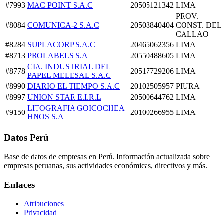
#7993
MAC POINT S.A.C
20505121342
LIMA
PROV.
#8084
COMUNICA-2 S.A.C
20508840404
CONST. DEL
CALLAO
#8284
SUPLACORP S.A.C
20465062356
LIMA
#8713
PROLABELS S.A
20550488605
LIMA
CIA. INDUSTRIAL DEL
#8778
20517729206
LIMA
PAPEL MELESAL S.A.C
#8990
DIARIO EL TIEMPO S.A.C
20102505957
PIURA
#8997
UNION STAR E.I.R.L
20500644762
LIMA
LITOGRAFIA GOICOCHEA
#9150
20100266955
LIMA
HNOS S.A
Datos Perú
Base de datos de empresas en Perú. Información actualizada sobre
empresas peruanas, sus actividades económicas, directivos y más.
Enlaces
Atribuciones
Privacidad