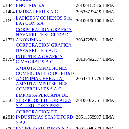
#1444
ENOTRIA S.A
20100117526
LIMA
#1484
EMUSA PERU S.A.C
20536733419
LIMA
LAPICES Y CONEXOS S.A.
#1695
20100190100
LIMA
LAYCON S.A
CORPORACION GRAFICA
NAVARRETE SOCIEDAD
#1731
ANONIMA -
20347258611
LIMA
CORPORACION GRAFICA
NAVARRETE S.A. E
INDUSTRIA GRAFICA
#1759
20136492277
LIMA
CIMAGRAF S.A.C
AMAUTA IMPRESIONES
COMERCIALES SOCIEDAD
#2374
ANÓNIMA CERRADA -
20547416776
LIMA
AMAUTA IMPRESIONES
COMERCIALES S.A.C
EMPRESA PERUANA DE
#2568
SERVICIOS EDITORIALES
20100072751
LIMA
S.A. - EDITORA PERU
CORPORACION DE
#2819
INDUSTRIAS STANDFORD
20511358907
LIMA
S.A.C
#3007
PACIFICO EDITORES S.A.C
20519049822
LIMA