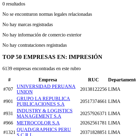
0 resultados
No se encontraron normas legales relacionadas
No hay marcas registradas
No hay información de comercio exterior
No hay contrataciones registradas
TOP 50 EMPRESAS EN: IMPRESIÓN
6139 empresas encontradas en este rubro
#
Empresa
RUC
Departament
UNIVERSIDAD PERUANA
#707
20138122256
LIMA
UNION
GRUPO LA REPUBLICA
#901
20517374661
LIMA
PUBLICACIONES S.A
INDUSTRY & LOGISTICS
#931
20257926371
LIMA
MANAGEMENT S.A
#966
METROCOLOR S.A
20262561781
LIMA
QUAD/GRAPHICS PERU
#1321
20371828851
LIMA
S.C.R.L