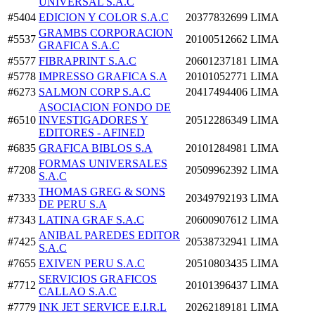
UNIVERSAL S.A.C
#5404
EDICION Y COLOR S.A.C
20377832699
LIMA
GRAMBS CORPORACION
#5537
20100512662
LIMA
GRAFICA S.A.C
#5577
FIBRAPRINT S.A.C
20601237181
LIMA
#5778
IMPRESSO GRAFICA S.A
20101052771
LIMA
#6273
SALMON CORP S.A.C
20417494406
LIMA
ASOCIACION FONDO DE
#6510
INVESTIGADORES Y
20512286349
LIMA
EDITORES - AFINED
#6835
GRAFICA BIBLOS S.A
20101284981
LIMA
FORMAS UNIVERSALES
#7208
20509962392
LIMA
S.A.C
THOMAS GREG & SONS
#7333
20349792193
LIMA
DE PERU S.A
#7343
LATINA GRAF S.A.C
20600907612
LIMA
ANIBAL PAREDES EDITOR
#7425
20538732941
LIMA
S.A.C
#7655
EXIVEN PERU S.A.C
20510803435
LIMA
SERVICIOS GRAFICOS
#7712
20101396437
LIMA
CALLAO S.A.C
#7779
INK JET SERVICE E.I.R.L
20262189181
LIMA