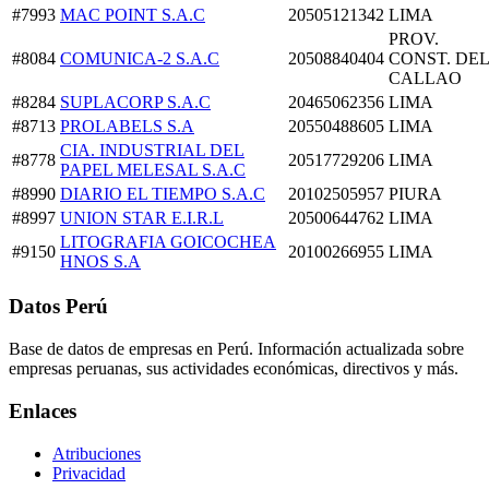
#7993
MAC POINT S.A.C
20505121342
LIMA
PROV.
#8084
COMUNICA-2 S.A.C
20508840404
CONST. DEL
CALLAO
#8284
SUPLACORP S.A.C
20465062356
LIMA
#8713
PROLABELS S.A
20550488605
LIMA
CIA. INDUSTRIAL DEL
#8778
20517729206
LIMA
PAPEL MELESAL S.A.C
#8990
DIARIO EL TIEMPO S.A.C
20102505957
PIURA
#8997
UNION STAR E.I.R.L
20500644762
LIMA
LITOGRAFIA GOICOCHEA
#9150
20100266955
LIMA
HNOS S.A
Datos Perú
Base de datos de empresas en Perú. Información actualizada sobre
empresas peruanas, sus actividades económicas, directivos y más.
Enlaces
Atribuciones
Privacidad