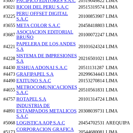
#3007
PACIFICO EDITORES S.A.C
20519049822
LIMA
#3021
RICOH DEL PERU S.A.C
20515319574
LIMA
PERU OFFSET DIGITAL
#3225
20100853907
LIMA
S.A.C
#3655
META COLOR S.A.C
20458418803
LIMA
ASOCIACION EDITORIAL
#3687
20100072247
LIMA
BRUÑO
PAPELERA DE LOS ANDES
#4221
20101624324
LIMA
S.A
SISTEMA DE IMPRESIONES
#4228
20216501021
LIMA
S.A
#4430
JESHUA ADONAI S.A.C
20511131287
LIMA
#4473
GRAFIPAPEL S.A
20299634443
LIMA
#4490
EXITUNO S.A.C
20153270814
LIMA
METROCOMUNICACIONES
#4655
20510561831
LIMA
S.A.C
#4757
ROTAPEL S.A
20101314724
LIMA
INDUSTRIA DE
#4891
ESTAMPADOS METALICOS
20308039731
LIMA
S.A.C
#5068
LOGISTICA AQP S.A.C
20454702531
AREQUIPA
CORPORACION GRAFICA
#5173
20544680081
LIMA