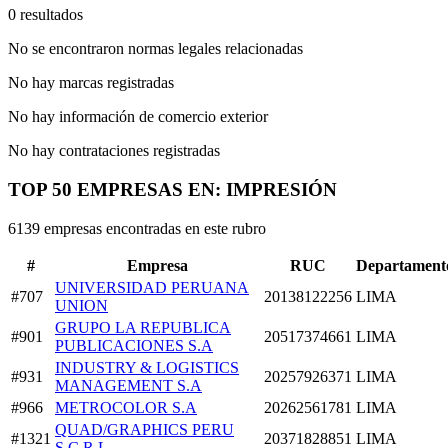
0 resultados
No se encontraron normas legales relacionadas
No hay marcas registradas
No hay información de comercio exterior
No hay contrataciones registradas
TOP 50 EMPRESAS EN: IMPRESIÓN
6139 empresas encontradas en este rubro
#
Empresa
RUC
Departament
UNIVERSIDAD PERUANA
#707
20138122256
LIMA
UNION
GRUPO LA REPUBLICA
#901
20517374661
LIMA
PUBLICACIONES S.A
INDUSTRY & LOGISTICS
#931
20257926371
LIMA
MANAGEMENT S.A
#966
METROCOLOR S.A
20262561781
LIMA
QUAD/GRAPHICS PERU
#1321
20371828851
LIMA
S.C.R.L