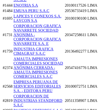
#1444
ENOTRIA S.A
20100117526
LIMA
#1484
EMUSA PERU S.A.C
20536733419
LIMA
LAPICES Y CONEXOS S.A.
#1695
20100190100
LIMA
LAYCON S.A
CORPORACION GRAFICA
NAVARRETE SOCIEDAD
#1731
ANONIMA -
20347258611
LIMA
CORPORACION GRAFICA
NAVARRETE S.A. E
INDUSTRIA GRAFICA
#1759
20136492277
LIMA
CIMAGRAF S.A.C
AMAUTA IMPRESIONES
COMERCIALES SOCIEDAD
#2374
ANÓNIMA CERRADA -
20547416776
LIMA
AMAUTA IMPRESIONES
COMERCIALES S.A.C
EMPRESA PERUANA DE
#2568
SERVICIOS EDITORIALES
20100072751
LIMA
S.A. - EDITORA PERU
CORPORACION DE
#2819
INDUSTRIAS STANDFORD
20511358907
LIMA
S.A.C