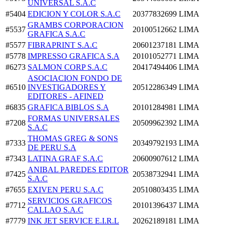
UNIVERSAL S.A.C
#5404
EDICION Y COLOR S.A.C
20377832699
LIMA
GRAMBS CORPORACION
#5537
20100512662
LIMA
GRAFICA S.A.C
#5577
FIBRAPRINT S.A.C
20601237181
LIMA
#5778
IMPRESSO GRAFICA S.A
20101052771
LIMA
#6273
SALMON CORP S.A.C
20417494406
LIMA
ASOCIACION FONDO DE
#6510
INVESTIGADORES Y
20512286349
LIMA
EDITORES - AFINED
#6835
GRAFICA BIBLOS S.A
20101284981
LIMA
FORMAS UNIVERSALES
#7208
20509962392
LIMA
S.A.C
THOMAS GREG & SONS
#7333
20349792193
LIMA
DE PERU S.A
#7343
LATINA GRAF S.A.C
20600907612
LIMA
ANIBAL PAREDES EDITOR
#7425
20538732941
LIMA
S.A.C
#7655
EXIVEN PERU S.A.C
20510803435
LIMA
SERVICIOS GRAFICOS
#7712
20101396437
LIMA
CALLAO S.A.C
#7779
INK JET SERVICE E.I.R.L
20262189181
LIMA