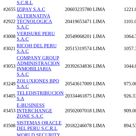
S.C.R.L
#2655
IZIPAY S.A.C
20603235780
LIMA
1221.
ALTERNATIVA
#2922
TECNOLOGICA
20419653471
LIMA
1101.
S.A.C
VERISURE PERU
#3008
20549068201
LIMA
1064.
S.A.C
RICOH DEL PERU
#3021
20515319574
LIMA
1057.
S.A.C
COMPANY GROUP
ADMINISTRACION
#3053
20392634836
LIMA
1044.
INMOBILIARIA
S.A.C
ZOLUXIONES BPO
#3249
20543617009
LIMA
975.0
S.A.C
TELEDISTRIBUCION
#3405
20334461875
LIMA
926.3
S.A
E-BUSINESS
#3453
INTERCHANGE
20502007018
LIMA
909.0
ZONE S.A.C
SISTEMAS ORACLE
#3508
20182246078
LIMA
894.5
DEL PERU S.C.R.L
WORLD SECURITY