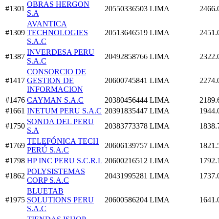
OBRAS HERGON
#1301
20550336503
LIMA
2466.
S.A
AVANTICA
#1309
TECHNOLOGIES
20513646519
LIMA
2451.
S.A.C
INVERDESA PERU
#1387
20492858766
LIMA
2322.
S.A.C
CONSORCIO DE
#1417
GESTION DE
20600745841
LIMA
2274.
INFORMACION
#1476
CAYMAN S.A.C
20380456444
LIMA
2189.
#1661
INETUM PERU S.A.C
20391835447
LIMA
1944.
SONDA DEL PERU
#1750
20383773378
LIMA
1838.
S.A
TELEFÓNICA TECH
#1769
20606139757
LIMA
1821.
PERÚ S.A.C
#1798
HP INC PERU S.C.R.L
20600216512
LIMA
1792.
POLYSISTEMAS
#1862
20431995281
LIMA
1737.
CORP S.A.C
BLUETAB
#1975
SOLUTIONS PERU
20600586204
LIMA
1641.
S.A.C