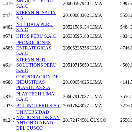
SMARTFIT PERU
#419
20600597940
LIMA
5997.
S.A.C
STEFANINI SAPIA
#474
20100083362
LIMA
5556.
S.A
NTT DATA PERU
#482
20521586134
LIMA
5484.
S.A.C
#571
HITSS PERU S.A.C
20538595188
LIMA
4834.
PROMOCIONES
#585
ESTRATEGICAS
20505235356
LIMA
4746.
S.A.C
STEFANINI IT
#614
SOLUTIONS PERU
20510715650
LIMA
4560.
S.A.C
CORPORACION DE
#688
INDUSTRIAS
20100654025
LIMA
4141.
PLASTICAS S.A
PLAYTECH LIMA
#836
20607917087
LIMA
3556.
S.A.C
#933
BGP INC PERU S.A.C
20517643077
LIMA
3216.
UNIVERSIDAD
NACIONAL DE SAN
#1247
20172474501
CUSCO
2550.
ANTONIO ABAD
DEL CUSCO