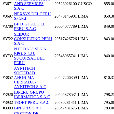
#3671
AND SERVICES
20528026100
CUSCO
855.0
S.A.C
NEXSYS DEL PERU
#3697
20470145901
LIMA
850.3
S.C.R.L
BF DIGITAL DEL
#3700
20604077789
LIMA
849.0
PERU S.A.C
SEIDOR
#3722
CONSULTING PERU
20517426726
LIMA
843.0
S.A.C
NTT DATA SPAIN
BPO, S.L.U.
#3733
20546965741
LIMA
840.0
SUCURSAL DEL
PERU
AYNITECH
SOCIEDAD
#3857
ANONIMA
20547266359
LIMA
810.3
CERRADA -
AYNITECH S.A.C
IBPERU GRUPO
#3920
20565878531
LIMA
798.2
IBERMATICA S.A.C
#3932
TSOFT PERU S.A.C
20536281411
LIMA
795.0
#3993
BINARIX S.A.C
20547481675
LIMA
783.0
GESTION DE