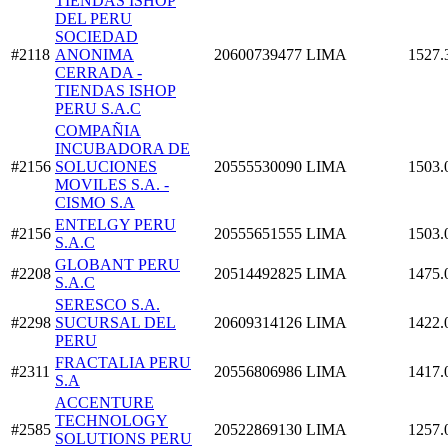
TIENDAS ISHOP
DEL PERU
SOCIEDAD
#2118
ANONIMA
20600739477
LIMA
1527.
CERRADA -
TIENDAS ISHOP
PERU S.A.C
COMPAÑIA
INCUBADORA DE
#2156
SOLUCIONES
20555530090
LIMA
1503.
MOVILES S.A. -
CISMO S.A
ENTELGY PERU
#2156
20555651555
LIMA
1503.
S.A.C
GLOBANT PERU
#2208
20514492825
LIMA
1475.
S.A.C
SERESCO S.A.
#2298
SUCURSAL DEL
20609314126
LIMA
1422.
PERU
FRACTALIA PERU
#2311
20556806986
LIMA
1417.
S.A
ACCENTURE
TECHNOLOGY
#2585
20522869130
LIMA
1257.
SOLUTIONS PERU