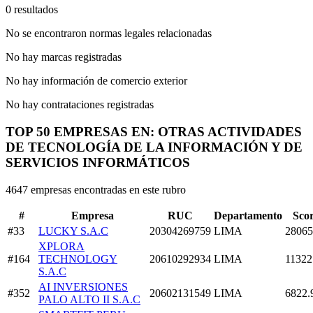
0 resultados
No se encontraron normas legales relacionadas
No hay marcas registradas
No hay información de comercio exterior
No hay contrataciones registradas
TOP 50 EMPRESAS EN: OTRAS ACTIVIDADES
DE TECNOLOGÍA DE LA INFORMACIÓN Y DE
SERVICIOS INFORMÁTICOS
4647 empresas encontradas en este rubro
#
Empresa
RUC
Departamento
Sco
#33
LUCKY S.A.C
20304269759
LIMA
28065
XPLORA
#164
TECHNOLOGY
20610292934
LIMA
11322
S.A.C
AI INVERSIONES
#352
20602131549
LIMA
6822.
PALO ALTO II S.A.C