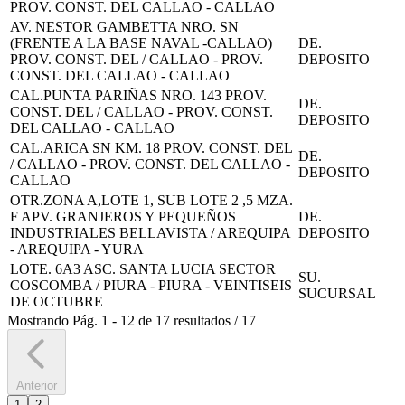
PROV. CONST. DEL CALLAO - CALLAO
AV. NESTOR GAMBETTA NRO. SN
(FRENTE A LA BASE NAVAL -CALLAO)
DE.
PROV. CONST. DEL / CALLAO - PROV.
DEPOSITO
CONST. DEL CALLAO - CALLAO
CAL.PUNTA PARIÑAS NRO. 143 PROV.
DE.
CONST. DEL / CALLAO - PROV. CONST.
DEPOSITO
DEL CALLAO - CALLAO
CAL.ARICA SN KM. 18 PROV. CONST. DEL
DE.
/ CALLAO - PROV. CONST. DEL CALLAO -
DEPOSITO
CALLAO
OTR.ZONA A,LOTE 1, SUB LOTE 2 ,5 MZA.
F APV. GRANJEROS Y PEQUEÑOS
DE.
INDUSTRIALES BELLAVISTA / AREQUIPA
DEPOSITO
- AREQUIPA - YURA
LOTE. 6A3 ASC. SANTA LUCIA SECTOR
SU.
COSCOMBA / PIURA - PIURA - VEINTISEIS
SUCURSAL
DE OCTUBRE
Mostrando
Pág.
1
-
12
de
17
resultados
/
17
Anterior
1
2