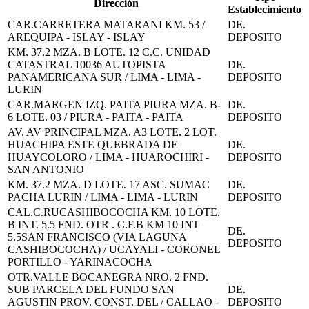
Dirección
Establecimiento
CAR.CARRETERA MATARANI KM. 53 /
DE.
AREQUIPA - ISLAY - ISLAY
DEPOSITO
KM. 37.2 MZA. B LOTE. 12 C.C. UNIDAD
CATASTRAL 10036 AUTOPISTA
DE.
PANAMERICANA SUR / LIMA - LIMA -
DEPOSITO
LURIN
CAR.MARGEN IZQ. PAITA PIURA MZA. B-
DE.
6 LOTE. 03 / PIURA - PAITA - PAITA
DEPOSITO
AV. AV PRINCIPAL MZA. A3 LOTE. 2 LOT.
HUACHIPA ESTE QUEBRADA DE
DE.
HUAYCOLORO / LIMA - HUAROCHIRI -
DEPOSITO
SAN ANTONIO
KM. 37.2 MZA. D LOTE. 17 ASC. SUMAC
DE.
PACHA LURIN / LIMA - LIMA - LURIN
DEPOSITO
CAL.C.RUCASHIBOCOCHA KM. 10 LOTE.
B INT. 5.5 FND. OTR . C.F.B KM 10 INT
DE.
5.5SAN FRANCISCO (VIA LAGUNA
DEPOSITO
CASHIBOCOCHA) / UCAYALI - CORONEL
PORTILLO - YARINACOCHA
OTR.VALLE BOCANEGRA NRO. 2 FND.
SUB PARCELA DEL FUNDO SAN
DE.
AGUSTIN PROV. CONST. DEL / CALLAO -
DEPOSITO