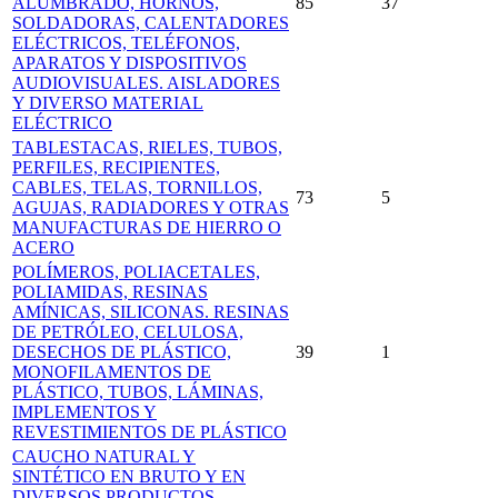
ALUMBRADO, HORNOS,
85
37
SOLDADORAS, CALENTADORES
ELÉCTRICOS, TELÉFONOS,
APARATOS Y DISPOSITIVOS
AUDIOVISUALES. AISLADORES
Y DIVERSO MATERIAL
ELÉCTRICO
TABLESTACAS, RIELES, TUBOS,
PERFILES, RECIPIENTES,
CABLES, TELAS, TORNILLOS,
73
5
AGUJAS, RADIADORES Y OTRAS
MANUFACTURAS DE HIERRO O
ACERO
POLÍMEROS, POLIACETALES,
POLIAMIDAS, RESINAS
AMÍNICAS, SILICONAS. RESINAS
DE PETRÓLEO, CELULOSA,
DESECHOS DE PLÁSTICO,
39
1
MONOFILAMENTOS DE
PLÁSTICO, TUBOS, LÁMINAS,
IMPLEMENTOS Y
REVESTIMIENTOS DE PLÁSTICO
CAUCHO NATURAL Y
SINTÉTICO EN BRUTO Y EN
DIVERSOS PRODUCTOS