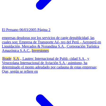
El Peruano
06/03/2005
Página 2
empresas deudoras por los servicios de canje depublicidad, las
cuales son: Empresa de Transporte Aé- reo del Perú – Aeroperú en
Liquidación, Mercados & Norandina S.A., Corporación Turística
Amazónica S.A.C.,
Inversiones
Brade
S.A
., Lautrec Internacional de Publi- cidad S.A., y
Venezolana Internacional de Aviación S.A.; asimismo, ha
determinado el monto adeudado por cadauna de estas empresas;
Que, según se refiere en