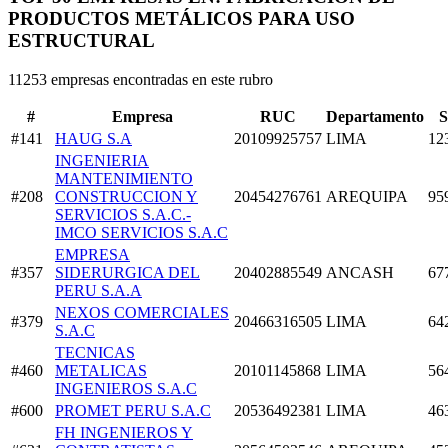
PRODUCTOS METÁLICOS PARA USO
ESTRUCTURAL
11253 empresas encontradas en este rubro
#
Empresa
RUC
Departamento
S
#141
HAUG S.A
20109925757
LIMA
12
INGENIERIA
MANTENIMIENTO
#208
CONSTRUCCION Y
20454276761
AREQUIPA
95
SERVICIOS S.A.C.-
IMCO SERVICIOS S.A.C
EMPRESA
#357
SIDERURGICA DEL
20402885549
ANCASH
67
PERU S.A.A
NEXOS COMERCIALES
#379
20466316505
LIMA
64
S.A.C
TECNICAS
#460
METALICAS
20101145868
LIMA
56
INGENIEROS S.A.C
#600
PROMET PERU S.A.C
20536492381
LIMA
46
FH INGENIEROS Y