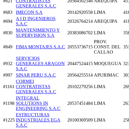
#621
CONTRATISTAS
20564502546
AREQUIPA
45
GENERALES S.A.C
#683
IMECON S.A
20142920558
LIMA
41
A I D INGENIEROS
#694
20326764214
AREQUIPA
41
S.A.C
MANTENIMIENTO Y
#830
20383086702
LIMA
35
SUPERVISION S.A
PROV.
#849
FIMA MONTAJES S.A.C
20553736715
CONST. DEL
35
CALLAO
SERVICIOS
#932
GENERALES ARAGON
20447524415
MOQUEGUA
32
S.A.C
#997
SINAR PERU S.A.C
20564255514
APURIMAC
30
CORMEI
#1161
CONTRATISTAS
20102279256
LIMA
26
GENERALES S.A.C
INTEGRAL
#1198
SOLUTIONS IN
20537451484
LIMA
26
ENGINEERING S.A.C
ESTRUCTURAS
#1225
INDUSTRIALES EGA
20100369509
LIMA
25
S.A.C