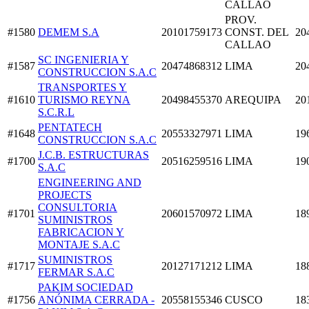
CALLAO
PROV.
#1580
DEMEM S.A
20101759173
CONST. DEL
20
CALLAO
SC INGENIERIA Y
#1587
20474868312
LIMA
20
CONSTRUCCION S.A.C
TRANSPORTES Y
#1610
TURISMO REYNA
20498455370
AREQUIPA
20
S.C.R.L
PENTATECH
#1648
20553327971
LIMA
19
CONSTRUCCION S.A.C
J.C.B. ESTRUCTURAS
#1700
20516259516
LIMA
19
S.A.C
ENGINEERING AND
PROJECTS
CONSULTORIA
#1701
20601570972
LIMA
18
SUMINISTROS
FABRICACION Y
MONTAJE S.A.C
SUMINISTROS
#1717
20127171212
LIMA
18
FERMAR S.A.C
PAKIM SOCIEDAD
#1756
ANÓNIMA CERRADA -
20558155346
CUSCO
18