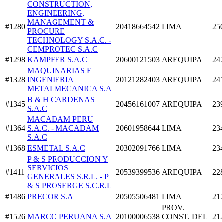
CONSTRUCTION,
ENGINEERING,
MANAGEMENT &
#1280
20418664542
LIMA
25
PROCURE
TECHNOLOGY S.A.C. -
CEMPROTEC S.A.C
#1298
KAMPFER S.A.C
20600121503
AREQUIPA
24
MAQUINARIAS E
#1328
INGENIERIA
20121282403
AREQUIPA
24
METALMECANICA S.A
B & H CARDENAS
#1345
20456161007
AREQUIPA
23
S.A.C
MACADAM PERU
#1364
S.A.C. - MACADAM
20601958644
LIMA
23
S.A.C
#1368
ESMETAL S.A.C
20302091766
LIMA
23
P & S PRODUCCION Y
SERVICIOS
#1411
20539399536
AREQUIPA
22
GENERALES S.R.L. - P
& S PROSERGE S.C.R.L
#1486
PRECOR S.A
20505506481
LIMA
21
PROV.
#1526
MARCO PERUANA S.A
20100006538
CONST. DEL
21