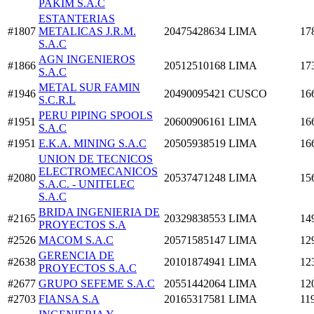
PAKIM S.A.C
ESTANTERIAS
#1807
METALICAS J.R.M.
20475428634
LIMA
17
S.A.C
AGN INGENIEROS
#1866
20512510168
LIMA
17
S.A.C
METAL SUR FAMIN
#1946
20490095421
CUSCO
16
S.C.R.L
PERU PIPING SPOOLS
#1951
20600906161
LIMA
16
S.A.C
#1951
E.K.A. MINING S.A.C
20505938519
LIMA
16
UNION DE TECNICOS
ELECTROMECANICOS
#2080
20537471248
LIMA
15
S.A.C. - UNITELEC
S.A.C
BRIDA INGENIERIA DE
#2165
20329838553
LIMA
14
PROYECTOS S.A
#2526
MACOM S.A.C
20571585147
LIMA
12
GERENCIA DE
#2638
20101874941
LIMA
12
PROYECTOS S.A.C
#2677
GRUPO SEFEME S.A.C
20551442064
LIMA
12
#2703
FIANSA S.A
20165317581
LIMA
11