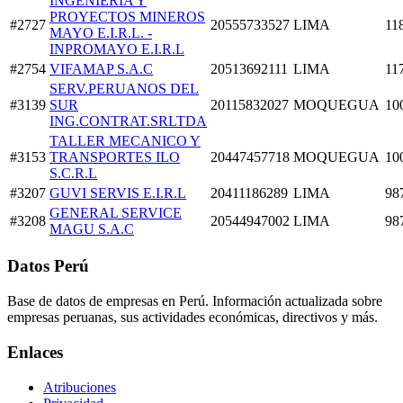
INGENIERIA Y
PROYECTOS MINEROS
#2727
20555733527
LIMA
11
MAYO E.I.R.L. -
INPROMAYO E.I.R.L
#2754
VIFAMAP S.A.C
20513692111
LIMA
11
SERV.PERUANOS DEL
#3139
SUR
20115832027
MOQUEGUA
10
ING.CONTRAT.SRLTDA
TALLER MECANICO Y
#3153
TRANSPORTES ILO
20447457718
MOQUEGUA
10
S.C.R.L
#3207
GUVI SERVIS E.I.R.L
20411186289
LIMA
98
GENERAL SERVICE
#3208
20544947002
LIMA
98
MAGU S.A.C
Datos Perú
Base de datos de empresas en Perú. Información actualizada sobre
empresas peruanas, sus actividades económicas, directivos y más.
Enlaces
Atribuciones