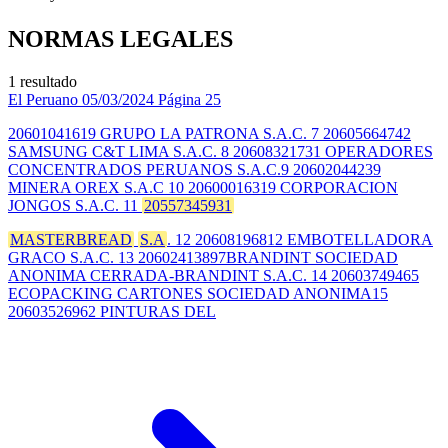
NORMAS LEGALES
1 resultado
El Peruano
05/03/2024
Página 25
20601041619 GRUPO LA PATRONA S.A.C. 7 20605664742
SAMSUNG C&T LIMA S.A.C. 8 20608321731 OPERADORES
CONCENTRADOS PERUANOS S.A.C.9 20602044239
MINERA OREX S.A.C 10 20600016319 CORPORACION
JONGOS S.A.C. 11
20557345931
MASTERBREAD
S.A
. 12 20608196812 EMBOTELLADORA
GRACO S.A.C. 13 20602413897BRANDINT SOCIEDAD
ANONIMA CERRADA-BRANDINT S.A.C. 14 20603749465
ECOPACKING CARTONES SOCIEDAD ANONIMA15
20603526962 PINTURAS DEL