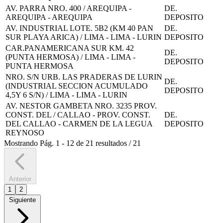
AV. PARRA NRO. 400 / AREQUIPA -
DE.
AREQUIPA - AREQUIPA
DEPOSITO
AV. INDUSTRIAL LOTE. 5B2 (KM 40 PAN
DE.
SUR PLAYA ARICA) / LIMA - LIMA - LURIN
DEPOSITO
CAR.PANAMERICANA SUR KM. 42
DE.
(PUNTA HERMOSA) / LIMA - LIMA -
DEPOSITO
PUNTA HERMOSA
NRO. S/N URB. LAS PRADERAS DE LURIN
DE.
(INDUSTRIAL SECCION ACUMULADO
DEPOSITO
4,5Y 6 S/N) / LIMA - LIMA - LURIN
AV. NESTOR GAMBETA NRO. 3235 PROV.
CONST. DEL / CALLAO - PROV. CONST.
DE.
DEL CALLAO - CARMEN DE LA LEGUA
DEPOSITO
REYNOSO
Mostrando
Pág.
1
-
12
de
21
resultados
/
21
Anterior
1
2
Siguiente