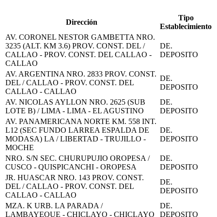
Tipo
Dirección
Establecimiento
AV. CORONEL NESTOR GAMBETTA NRO.
3235 (ALT. KM 3.6) PROV. CONST. DEL /
DE.
CALLAO - PROV. CONST. DEL CALLAO -
DEPOSITO
CALLAO
AV. ARGENTINA NRO. 2833 PROV. CONST.
DE.
DEL / CALLAO - PROV. CONST. DEL
DEPOSITO
CALLAO - CALLAO
AV. NICOLAS AYLLON NRO. 2625 (SUB
DE.
LOTE B) / LIMA - LIMA - EL AGUSTINO
DEPOSITO
AV. PANAMERICANA NORTE KM. 558 INT.
L12 (SEC FUNDO LARREA ESPALDA DE
DE.
MODASA) LA / LIBERTAD - TRUJILLO -
DEPOSITO
MOCHE
NRO. S/N SEC. CHURUPUJIO OROPESA /
DE.
CUSCO - QUISPICANCHI - OROPESA
DEPOSITO
JR. HUASCAR NRO. 143 PROV. CONST.
DE.
DEL / CALLAO - PROV. CONST. DEL
DEPOSITO
CALLAO - CALLAO
MZA. K URB. LA PARADA /
DE.
LAMBAYEQUE - CHICLAYO - CHICLAYO
DEPOSITO