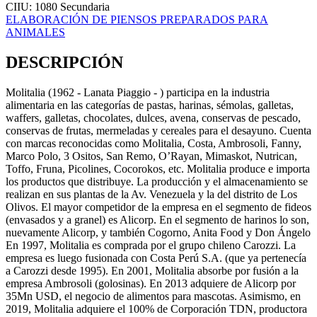
CIIU: 1080
Secundaria
ELABORACIÓN DE PIENSOS PREPARADOS PARA
ANIMALES
DESCRIPCIÓN
Molitalia (1962 - Lanata Piaggio - ) participa en la industria
alimentaria en las categorías de pastas, harinas, sémolas, galletas,
waffers, galletas, chocolates, dulces, avena, conservas de pescado,
conservas de frutas, mermeladas y cereales para el desayuno. Cuenta
con marcas reconocidas como Molitalia, Costa, Ambrosoli, Fanny,
Marco Polo, 3 Ositos, San Remo, O’Rayan, Mimaskot, Nutrican,
Toffo, Fruna, Picolines, Cocorokos, etc. Molitalia produce e importa
los productos que distribuye. La producción y el almacenamiento se
realizan en sus plantas de la Av. Venezuela y la del distrito de Los
Olivos. El mayor competidor de la empresa en el segmento de fideos
(envasados y a granel) es Alicorp. En el segmento de harinos lo son,
nuevamente Alicorp, y también Cogorno, Anita Food y Don Ángelo
En 1997, Molitalia es comprada por el grupo chileno Carozzi. La
empresa es luego fusionada con Costa Perú S.A. (que ya pertenecía
a Carozzi desde 1995). En 2001, Molitalia absorbe por fusión a la
empresa Ambrosoli (golosinas). En 2013 adquiere de Alicorp por
35Mn USD, el negocio de alimentos para mascotas. Asimismo, en
2019, Molitalia adquiere el 100% de Corporación TDN, productora