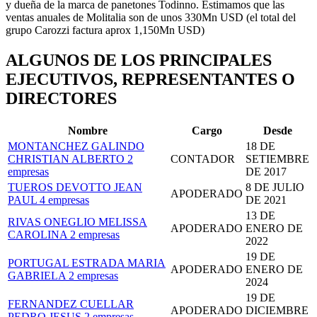
y dueña de la marca de panetones Todinno. Estimamos que las
ventas anuales de Molitalia son de unos 330Mn USD (el total del
grupo Carozzi factura aprox 1,150Mn USD)
ALGUNOS DE LOS PRINCIPALES
EJECUTIVOS, REPRESENTANTES O
DIRECTORES
Nombre
Cargo
Desde
MONTANCHEZ GALINDO
18 DE
CHRISTIAN ALBERTO
2
CONTADOR
SETIEMBRE
empresas
DE 2017
TUEROS DEVOTTO JEAN
8 DE JULIO
APODERADO
PAUL
4 empresas
DE 2021
13 DE
RIVAS ONEGLIO MELISSA
APODERADO
ENERO DE
CAROLINA
2 empresas
2022
19 DE
PORTUGAL ESTRADA MARIA
APODERADO
ENERO DE
GABRIELA
2 empresas
2024
19 DE
FERNANDEZ CUELLAR
APODERADO
DICIEMBRE
PEDRO JESUS
2 empresas