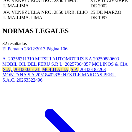
AV. VENEZUELA NRO. 2850 LIMA-
3 DE DICIEMBRE
LIMA-LIMA
DE 2002
AV. VENEZUELA NRO. 2850 URB. ELIO
25 DE MARZO
LIMA-LIMA-LIMA
DE 1997
NORMAS LEGALES
32 resultados
El Peruano
28/12/2013
Página 106
A. 20256211310 MITSUI AUTOMOTRIZ S A 20259880603
MOBIL OIL DEL PERU S.R.L. 20257364357 MOLINOS & CIA
S.A
.
20100035121
MOLITALIA
S.A
20100182263
MONTANA S A 20518402839 NESTLE MARCAS PERU
S.A.C. 20263322496