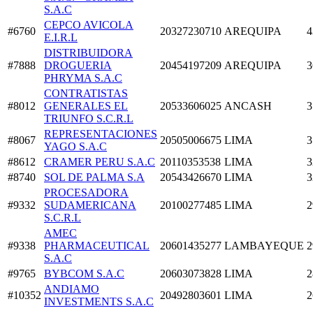
S.A.C
CEPCO AVICOLA
#6760
20327230710
AREQUIPA
4
E.I.R.L
DISTRIBUIDORA
#7888
DROGUERIA
20454197209
AREQUIPA
3
PHRYMA S.A.C
CONTRATISTAS
#8012
GENERALES EL
20533606025
ANCASH
3
TRIUNFO S.C.R.L
REPRESENTACIONES
#8067
20505006675
LIMA
3
YAGO S.A.C
#8612
CRAMER PERU S.A.C
20110353538
LIMA
3
#8740
SOL DE PALMA S.A
20543426670
LIMA
3
PROCESADORA
#9332
SUDAMERICANA
20100277485
LIMA
2
S.C.R.L
AMEC
#9338
PHARMACEUTICAL
20601435277
LAMBAYEQUE
2
S.A.C
#9765
BYBCOM S.A.C
20603073828
LIMA
2
ANDIAMO
#10352
20492803601
LIMA
2
INVESTMENTS S.A.C