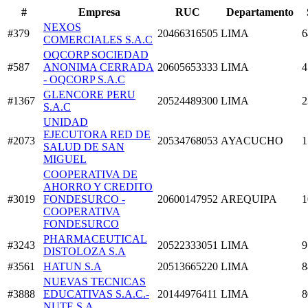
#
Empresa
RUC
Departamento
NEXOS
#379
20466316505
LIMA
6
COMERCIALES S.A.C
OQCORP SOCIEDAD
#587
ANONIMA CERRADA
20605653333
LIMA
4
- OQCORP S.A.C
GLENCORE PERU
#1367
20524489300
LIMA
2
S.A.C
UNIDAD
EJECUTORA RED DE
#2073
20534768053
AYACUCHO
1
SALUD DE SAN
MIGUEL
COOPERATIVA DE
AHORRO Y CREDITO
#3019
FONDESURCO -
20600147952
AREQUIPA
1
COOPERATIVA
FONDESURCO
PHARMACEUTICAL
#3243
20522333051
LIMA
9
DISTOLOZA S.A
#3561
HATUN S.A
20513665220
LIMA
8
NUEVAS TECNICAS
#3888
EDUCATIVAS S.A.C.-
20144976411
LIMA
8
NUTE S.A