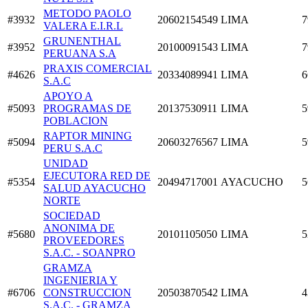
METODO PAOLO
#3932
20602154549
LIMA
7
VALERA E.I.R.L
GRUNENTHAL
#3952
20100091543
LIMA
7
PERUANA S.A
PRAXIS COMERCIAL
#4626
20334089941
LIMA
6
S.A.C
APOYO A
#5093
PROGRAMAS DE
20137530911
LIMA
5
POBLACION
RAPTOR MINING
#5094
20603276567
LIMA
5
PERU S.A.C
UNIDAD
EJECUTORA RED DE
#5354
20494717001
AYACUCHO
5
SALUD AYACUCHO
NORTE
SOCIEDAD
ANONIMA DE
#5680
20101105050
LIMA
5
PROVEEDORES
S.A.C. - SOANPRO
GRAMZA
INGENIERIA Y
#6706
CONSTRUCCION
20503870542
LIMA
4
S.A.C. - GRAMZA