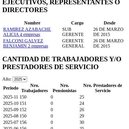
EJECUTIVOS, REPRESENTANTES O
DIRECTORES
Nombre
Cargo
Desde
RAMIREZ AZABACHE
SUB
26 DE MARZO
ALICIA
4 empresas
GERENTE
DE 2015
FALCONI GALVEZ
GERENTE
26 DE MARZO
BENJAMIN
2 empresas
GENERAL
DE 2015
CANTIDAD DE TRABAJADORES Y/O
PRESTADORES DE SERVICIO
Año:
Nro.
Nro.
Nro. Prestadores de
Periodo
Trabajadores
Pensionistas
Servicio
2025-11
150
0
25
2025-10
151
0
24
2025-09
152
0
26
2025-08
150
0
29
2025-07
156
0
30
2025-06
156
0
25