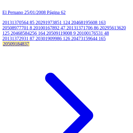
El Peruano
25/01/2008
Página 62
20131370564 85 20291973851 124 20468195608 163
20508977701 8 20100167892 47 20131371706 86 20295613620
125 20468584256 164 20509119008 9 20100176531 48
20131372931 87 20301909986 126 20473159644 165
20509184837