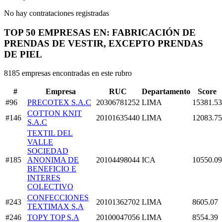
No hay contrataciones registradas
TOP 50 EMPRESAS EN: FABRICACIÓN DE
PRENDAS DE VESTIR, EXCEPTO PRENDAS
DE PIEL
8185 empresas encontradas en este rubro
#
Empresa
RUC
Departamento
Score
#96
PRECOTEX S.A.C
20306781252
LIMA
15381.53
COTTON KNIT
#146
20101635440
LIMA
12083.75
S.A.C
TEXTIL DEL
VALLE
SOCIEDAD
#185
ANONIMA DE
20104498044
ICA
10550.09
BENEFICIO E
INTERES
COLECTIVO
CONFECCIONES
#243
20101362702
LIMA
8605.07
TEXTIMAX S.A
#246
TOPY TOP S.A
20100047056
LIMA
8554.39