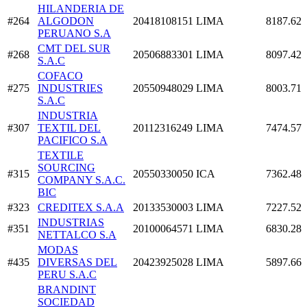
HILANDERIA DE
#264
ALGODON
20418108151
LIMA
8187.62
PERUANO S.A
CMT DEL SUR
#268
20506883301
LIMA
8097.42
S.A.C
COFACO
#275
INDUSTRIES
20550948029
LIMA
8003.71
S.A.C
INDUSTRIA
#307
TEXTIL DEL
20112316249
LIMA
7474.57
PACIFICO S.A
TEXTILE
SOURCING
#315
20550330050
ICA
7362.48
COMPANY S.A.C.
BIC
#323
CREDITEX S.A.A
20133530003
LIMA
7227.52
INDUSTRIAS
#351
20100064571
LIMA
6830.28
NETTALCO S.A
MODAS
#435
DIVERSAS DEL
20423925028
LIMA
5897.66
PERU S.A.C
BRANDINT
SOCIEDAD