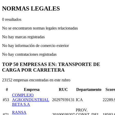
NORMAS LEGALES
0 resultados
No se encontraron normas legales relacionadas
No hay marcas registradas
No hay información de comercio exterior
No hay contrataciones registradas
TOP 50 EMPRESAS EN: TRANSPORTE DE
CARGA POR CARRETERA
23152 empresas encontradas en este rubro
#
Empresa
RUC
Departamento
Scor
COMPLEJO
#53
AGROINDUSTRIAL
20297939131
ICA
22289.
BETA S.A
PROV.
RANSA
#71
20100039207
CONST. DEL
18593.