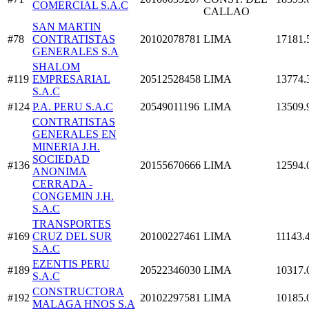
COMERCIAL S.A.C
CALLAO
SAN MARTIN
#78
CONTRATISTAS
20102078781
LIMA
17181.
GENERALES S.A
SHALOM
#119
EMPRESARIAL
20512528458
LIMA
13774.
S.A.C
#124
P.A. PERU S.A.C
20549011196
LIMA
13509.
CONTRATISTAS
GENERALES EN
MINERIA J.H.
SOCIEDAD
#136
20155670666
LIMA
12594.
ANONIMA
CERRADA -
CONGEMIN J.H.
S.A.C
TRANSPORTES
#169
CRUZ DEL SUR
20100227461
LIMA
11143.
S.A.C
EZENTIS PERU
#189
20522346030
LIMA
10317.
S.A.C
CONSTRUCTORA
#192
20102297581
LIMA
10185.
MALAGA HNOS S.A