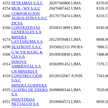
#252
PETRAMAS S.A.C
20297566866
LIMA
8370.6
#254
MUR - WY S.A.C
20470407442
LIMA
8326.1
CORPORACION
#260
20176770474
LIMA
8210.5
AGROLATINA S.A.C
ZICSA
#266
CONTRATISTAS
20100313899
LIMA
8160.0
GENERALES S.A
MINERA
#274
20125959483
LIMA
8008.0
LAYTARUMA S.A
#290
SEAFROST S.A.C
20356922311
PIURA
7806.5
G.W. YICHANG &
#306
20100030838
LIMA
7488.8
CIA S.A
INNOVA
#314
20302891452
LIMA
7370.1
AMBIENTAL S.A
CN MINERIA Y
#316
CONSTRUCCION
20120332067
JUNIN
7343.0
S.A.C
MINERA AURIFERA
#335
CUATRO DE ENERO
20498680144
LIMA
7020.0
S.A
INDUSTRIAS
#351
20100064571
LIMA
6830.2
NETTALCO S.A