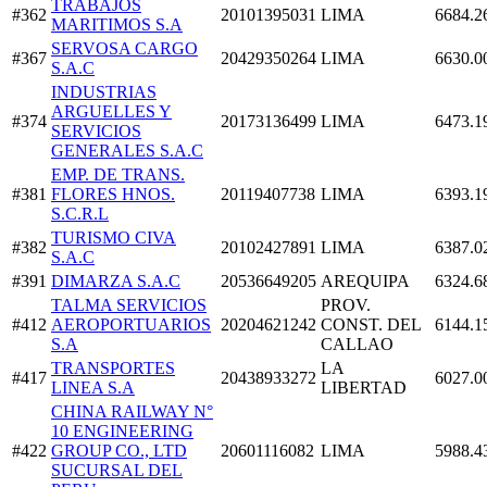
TRABAJOS
#362
20101395031
LIMA
6684.2
MARITIMOS S.A
SERVOSA CARGO
#367
20429350264
LIMA
6630.0
S.A.C
INDUSTRIAS
ARGUELLES Y
#374
20173136499
LIMA
6473.1
SERVICIOS
GENERALES S.A.C
EMP. DE TRANS.
#381
FLORES HNOS.
20119407738
LIMA
6393.1
S.C.R.L
TURISMO CIVA
#382
20102427891
LIMA
6387.0
S.A.C
#391
DIMARZA S.A.C
20536649205
AREQUIPA
6324.6
TALMA SERVICIOS
PROV.
#412
AEROPORTUARIOS
20204621242
CONST. DEL
6144.1
S.A
CALLAO
TRANSPORTES
LA
#417
20438933272
6027.0
LINEA S.A
LIBERTAD
CHINA RAILWAY N°
10 ENGINEERING
#422
GROUP CO., LTD
20601116082
LIMA
5988.4
SUCURSAL DEL