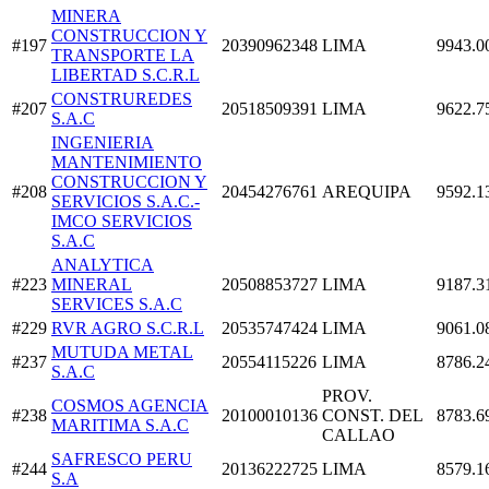
MINERA
CONSTRUCCION Y
#197
20390962348
LIMA
9943.0
TRANSPORTE LA
LIBERTAD S.C.R.L
CONSTRUREDES
#207
20518509391
LIMA
9622.7
S.A.C
INGENIERIA
MANTENIMIENTO
CONSTRUCCION Y
#208
20454276761
AREQUIPA
9592.1
SERVICIOS S.A.C.-
IMCO SERVICIOS
S.A.C
ANALYTICA
#223
MINERAL
20508853727
LIMA
9187.3
SERVICES S.A.C
#229
RVR AGRO S.C.R.L
20535747424
LIMA
9061.0
MUTUDA METAL
#237
20554115226
LIMA
8786.2
S.A.C
PROV.
COSMOS AGENCIA
#238
20100010136
CONST. DEL
8783.6
MARITIMA S.A.C
CALLAO
SAFRESCO PERU
#244
20136222725
LIMA
8579.1
S.A