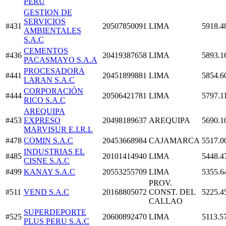
PERU
GESTION DE
SERVICIOS
#431
20507850091
LIMA
5918.4
AMBIENTALES
S.A.C
CEMENTOS
#436
20419387658
LIMA
5893.1
PACASMAYO S.A.A
PROCESADORA
#441
20451899881
LIMA
5854.6
LARAN S.A.C
CORPORACIÓN
#444
20506421781
LIMA
5797.1
RICO S.A.C
AREQUIPA
#453
EXPRESO
20498189637
AREQUIPA
5690.1
MARVISUR E.I.R.L
#478
COMIN S.A.C
20453668984
CAJAMARCA
5517.0
INDUSTRIAS EL
#485
20101414940
LIMA
5448.4
CISNE S.A.C
#499
KANAY S.A.C
20553255709
LIMA
5355.6
PROV.
#511
VEND S.A.C
20168805072
CONST. DEL
5225.4
CALLAO
SUPERDEPORTE
#525
20600892470
LIMA
5113.5
PLUS PERU S.A.C