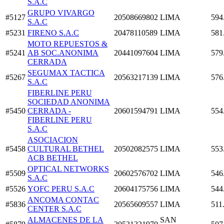
S.A.C
GRUPO VIVARGO
#5127
20508669802
LIMA
594
S.A.C
#5231
FIRENO S.A.C
20478110589
LIMA
581
MOTO REPUESTOS &
#5241
AB SOC.ANONIMA
20441097604
LIMA
579
CERRADA
SEGUMAX TACTICA
#5267
20563217139
LIMA
576
S.A.C
FIBERLINE PERU
SOCIEDAD ANONIMA
#5450
CERRADA -
20601594791
LIMA
554
FIBERLINE PERU
S.A.C
ASOCIACION
#5458
CULTURAL BETHEL
20502082575
LIMA
553
ACB BETHEL
OPTICAL NETWORKS
#5509
20602576702
LIMA
546
S.A.C
#5526
YOFC PERU S.A.C
20604175756
LIMA
544
ANCOMA CONTAC
#5836
20565609557
LIMA
511
CENTER S.A.C
ALMACENES DE LA
SAN