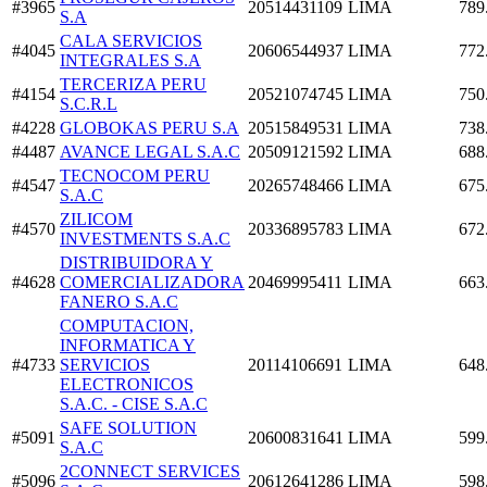
#3965
20514431109
LIMA
789
S.A
CALA SERVICIOS
#4045
20606544937
LIMA
772
INTEGRALES S.A
TERCERIZA PERU
#4154
20521074745
LIMA
750
S.C.R.L
#4228
GLOBOKAS PERU S.A
20515849531
LIMA
738
#4487
AVANCE LEGAL S.A.C
20509121592
LIMA
688
TECNOCOM PERU
#4547
20265748466
LIMA
675
S.A.C
ZILICOM
#4570
20336895783
LIMA
672
INVESTMENTS S.A.C
DISTRIBUIDORA Y
#4628
COMERCIALIZADORA
20469995411
LIMA
663
FANERO S.A.C
COMPUTACION,
INFORMATICA Y
#4733
SERVICIOS
20114106691
LIMA
648
ELECTRONICOS
S.A.C. - CISE S.A.C
SAFE SOLUTION
#5091
20600831641
LIMA
599
S.A.C
2CONNECT SERVICES
#5096
20612641286
LIMA
598