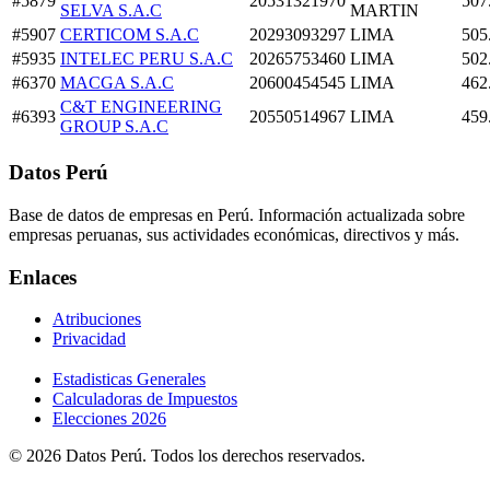
#5879
20531321970
507
SELVA S.A.C
MARTIN
#5907
CERTICOM S.A.C
20293093297
LIMA
505
#5935
INTELEC PERU S.A.C
20265753460
LIMA
502
#6370
MACGA S.A.C
20600454545
LIMA
462
C&T ENGINEERING
#6393
20550514967
LIMA
459
GROUP S.A.C
Datos Perú
Base de datos de empresas en Perú. Información actualizada sobre
empresas peruanas, sus actividades económicas, directivos y más.
Enlaces
Atribuciones
Privacidad
Estadisticas Generales
Calculadoras de Impuestos
Elecciones 2026
© 2026 Datos Perú. Todos los derechos reservados.