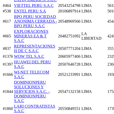
#464
VIETTEL PERU S.A.C
20543254798
LIMA
561
#538
ENTEL PERU S.A
20106897914
LIMA
501
BPO PERU SOCIEDAD
#617
ANONIMA CERRADA -
20548969566
LIMA
454
BPO PERU S.A.C
EXPLORACIONES
LA
#665
MINERAS EA & T
20482751092
424
LIBERTAD
S.A.C
REPRESENTACIONES
#837
20507771204
LIMA
355
H DE C S.A.C
#1376
WOW TEL S.A.C
20605977406
LIMA
232
HUAWEI DEL PERU
#1397
20507646728
LIMA
230
S.A.C
WI-NET TELECOM
#1666
20521233991
LIMA
193
S.A.C
DOMINIONPERU
SOLUCIONES Y
#1844
SERVICIOS S.A.C. -
20547132158
LIMA
175
DOMINIONPERU
S.A.C
LARI CONTRATISTAS
#1860
20550849551
LIMA
173
S.A.C