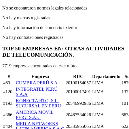
No se encontraron normas legales relacionadas
No hay marcas registradas
No hay información de comercio exterior
No hay contrataciones registradas
TOP 50 EMPRESAS EN: OTRAS ACTIVIDADES
DE TELECOMUNICACIÓN.
7719 empresas encontradas en este rubro
#
Empresa
RUC
Departamento
S
#69
CUMBRA PERÚ S.A
20100154057
LIMA
187
INTEGRATEL PERÚ
#120
20100017491
LIMA
137
S.A.A
KONECTA BTO, S.L.
#193
20546992986
LIMA
101
SUCURSAL EN PERU
AMERICA MOVIL
#366
20467534026
LIMA
663
PERU S.A.C
MEDIA NETWORKS
#404
20335955065
LIMA
622
LATIN AMERICA S.A.C