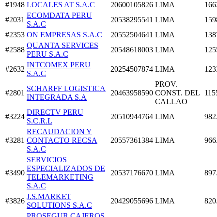
#1948
LOCALES AT S.A.C
20600105826
LIMA
166
ECOMDATA PERU
#2031
20538295541
LIMA
159
S.A.C
#2353
ON EMPRESAS S.A.C
20552504641
LIMA
138
QUANTA SERVICES
#2588
20548618003
LIMA
125
PERU S.A.C
INTCOMEX PERU
#2632
20254507874
LIMA
123
S.A.C
PROV.
SCHARFF LOGISTICA
#2801
20463958590
CONST. DEL
115
INTEGRADA S.A
CALLAO
DIRECTV PERU
#3224
20510944764
LIMA
982
S.C.R.L
RECAUDACION Y
#3281
CONTACTO RECSA
20557361384
LIMA
966
S.A.C
SERVICIOS
ESPECIALIZADOS DE
#3490
20537176670
LIMA
897
TELEMARKETING
S.A.C
J.S.MARKET
#3826
20429055696
LIMA
820
SOLUTIONS S.A.C
PROSEGUR CAJEROS