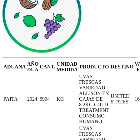
AÑO
UNIDAD
V
ADUANA
CANT.
PRODUCTO
DESTINO
DUA
MEDIDA
F
UVAS
FRESCAS
VARIEDAD
ALLISON EN
UNITED
PAITA
2024
5904
KG
CAJAS DE
16
STATES
8.2KG COLD
TREATMENT
CONSUMO
HUMANO
UVAS
FRESCAS
VARIEDAD