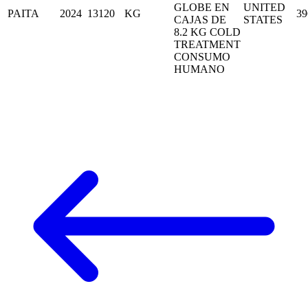
GLOBE EN
UNITED
PAITA
2024
13120
KG
39
CAJAS DE
STATES
8.2 KG COLD
TREATMENT
CONSUMO
HUMANO