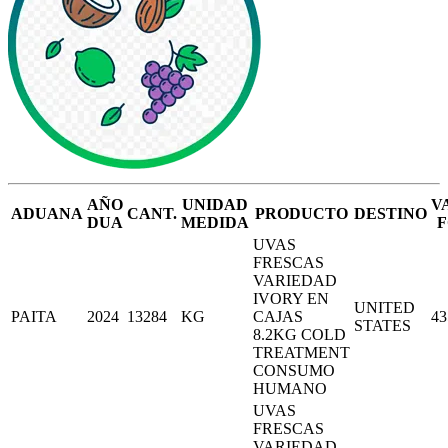
AÑO
UNIDAD
V
ADUANA
CANT.
PRODUCTO
DESTINO
DUA
MEDIDA
F
UVAS
FRESCAS
VARIEDAD
IVORY EN
UNITED
PAITA
2024
13284
KG
CAJAS
43
STATES
8.2KG COLD
TREATMENT
CONSUMO
HUMANO
UVAS
FRESCAS
VARIEDAD