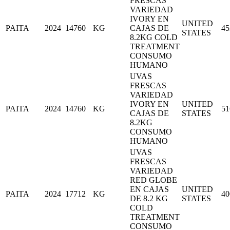
FRESCAS
VARIEDAD
IVORY EN
UNITED
PAITA
2024
14760
KG
CAJAS DE
45
STATES
8.2KG COLD
TREATMENT
CONSUMO
HUMANO
UVAS
FRESCAS
VARIEDAD
IVORY EN
UNITED
PAITA
2024
14760
KG
51
CAJAS DE
STATES
8.2KG
CONSUMO
HUMANO
UVAS
FRESCAS
VARIEDAD
RED GLOBE
EN CAJAS
UNITED
PAITA
2024
17712
KG
40
DE 8.2 KG
STATES
COLD
TREATMENT
CONSUMO