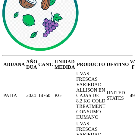
AÑO
UNIDAD
V
ADUANA
CANT.
PRODUCTO
DESTINO
DUA
MEDIDA
F
UVAS
FRESCAS
VARIEDAD
ALLISON EN
UNITED
PAITA
2024
14760
KG
CAJAS DE
49
STATES
8.2 KG COLD
TREATMENT
CONSUMO
HUMANO
UVAS
FRESCAS
VARIEDAD